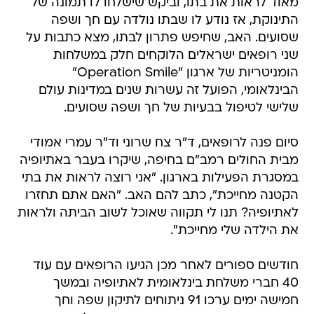
מאוד לראות את בתו, וביקש שישלחו לו תמונה של
התינוקת, אז נודע לו שבתו נולדה עם חך ושפה
שסועים. האב, שחיפש פתרון לבתו, מצא כתבות על
שני רופאים ישראלים הלוקחים חלק במשלחות
הומניטריות של ארגון "Operation Smile"
הבינלאומי, הפועל זה עשרות שנים במדינות עולם
שלישי לטיפול בבעיות של חך ושפה שסועים.
סיום פנה לרופאים, ד"ר צח שרוני וד"ר עמרי אמודי
מבית החולים רמב"ם בחיפה, שיקרו בעבר באתיופיה
במסגרת הפעילות בארגון. "אני רוצה לראות את בתי
הקטנה מחייכת", כתב להם האב. "האם אתם תחזרו
לאתיופיה? תנו לי תקווה שאוכל לשוב הביתה ולראות
את הילדה שלי מחייכת".
חודשים ספורים לאחר מכן הגיעו הרופאים עם עוד
40 חברי משלחת בינלאומית לאתיופיה ובמשך
חמישה ימים ערכו 91 ניתוחים לתיקון שפה וחך