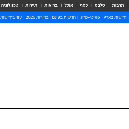
תרבות
סלבס
כסף
אוכל
בריאות
תיירות
טכנולוגיה
חדשות בארץ
פוליטי-מדיני
חדשות בעולם
בחירות 2026
עוד בחדשות
אירועים בארץ
פוליטיקה וממשל
המזרח התיכון
דעות ופרשנויו
חדשות פלילים ומשפט
יחסי חוץ
אירופה
סרי ושלזינגר
חינוך
אמריקה
פרויקטים מיוח
ישראלים בחו"ל
אסיה והפסיפיק
אסור לפספס
בריאות
אפריקה
מדע וסביבה
חברה ורווחה
הנחיות פיקוד 
ארכיון מדורים
זמני כניסת ש
לוח חופשות וח
לוח שנה
חדשות יהדות
חדשות המשפ