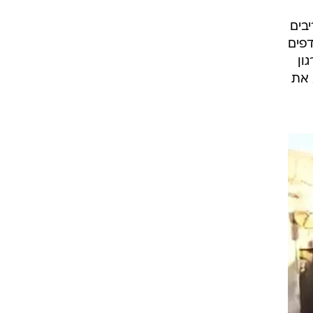
בים
דפים
ון
 את