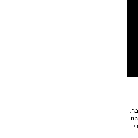
ה.
הם
י