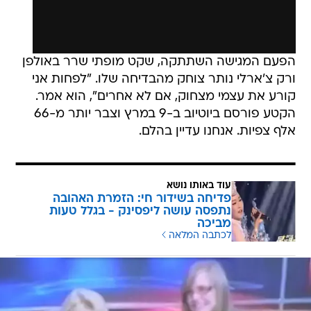
הפעם המגישה השתתקה, שקט מופתי שרר באולפן
ורק צ'ארלי נותר צוחק מהבדיחה שלו. "לפחות אני
קורע את עצמי מצחוק, אם לא אחרים", הוא אמר.
הקטע פורסם ביוטיוב ב-9 במרץ וצבר יותר מ-66
אלף צפיות. אנחנו עדיין בהלם.
עוד באותו נושא
פדיחה בשידור חי: הזמרת האהובה
נתפסה עושה ליפסינק - בגלל טעות
מביכה
לכתבה המלאה