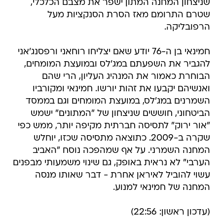
שניצחון המחנה המתון ישפר את מצבם הכלכלי,
שטרם התרומם מאז הסרת הסנקציות מעל
הרפובליקה.
חמינאי בן ה-76 יודע שאם יצליחו רוחאני ורפסנג'אני
להגביר את השפעתם במג'לס ובמועצת המומחים,
הבוחרת כאמור את המנהיג העליון, הרי שהם
ואנשיהם יקבעו את זהות יורשו. חמינאי ומקורביו
השמרנים במג'לס, במועצת המומחים וגם בממסד
הביטחוני, חוששים שניצחון של "המתונים" ישמש
"אור ירוק" לתסיסה חברתית מקיפה יותר, ממש כפי
שקרה ב-2009. כתוצאה מתסיסה שכזו, יוחלש
המחנה השמרני. על אף שמהפכה נוסח "האביב
הערבי" לא נראית באופק, גם שינוי משמעותי מבפנים
עשוי להוביל לאיראן אחרת - דבר שאותו מנסה
המחנה של חמינאי למנוע.
(עדכון ראשון: 22:56)