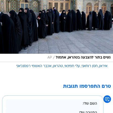
/
נשים בתור להצבעה בטהראן, אתמול
AP
איראן
חסן רוחאני
עלי חמינאי
טהראן
אכבר האשמי רפסנג'אני
טרם התפרסמו תגובות