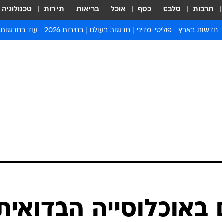
תרבות
סלבס
כסף
אוכל
בריאות
תיירות
טכנולוגיה
חדשות בארץ
פוליטי-מדיני
חדשות בעולם
בחירות 2026
עוד בחדשות
אירועים בארץ
פוליטיקה וממשל
המזרח התיכון
דעות ופרשנויו
חדשות פלילים ומשפט
יחסי חוץ
אירופה
סרי ושלזינגר
חינוך
אמריקה
פרויקטים מיוח
ישראלים בחו"ל
אסיה והפסיפיק
אסור לפספס
בריאות
אפריקה
מדע וסביבה
חברה ורווחה
הנחיות פיקוד 
ארכיון מדורים
זמני כניסת ש
לוח חופשות וח
לוח שנה
חדשות יהדות
 באוכלוסייה הבדואית
חדשות המשפ