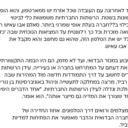
 לאחרונה עם העובדה שכל אזרח יש סמארטפון, והוא הופך
שונות בשטח. הרשתות החברתיות משמשות כלי לביטוי
ילוי ב??חברה בעלת אופי שמרני ביותר. סאלם אבו עאיש 
 מוכרת וכל כך רלוונטית על המציאות הנוכחית שבה 'כל
 ילד יש את הטלפון הזה, שהוא גם מחשב והוא מקבל את
אבו עאיש.
בוע במגזר הבדואי, ועד לא מזמן, הם היו הבמה התקשורתי
 את דעתם על המתרחש בחברה או בעירייה. עידן הרשתות
ים לחשוב על דרך התמודדות חדשה מול המהירות שבה
ביד, מרצה במחלקה לתעשייה וניהול באוניברסיטת בן גוריון
 הולכת וגדלה לעידן הרשתות החברתיות. "אחד הדברים היפי
 שצורך את המדיה גם מייצר אותה", הוא אומר.
 מצלמים ורואים דרך הטלפונים. אחוז החדירה של
בחברה הבדואית והדבר מאפשר את הפתיחות למדיות
יד.