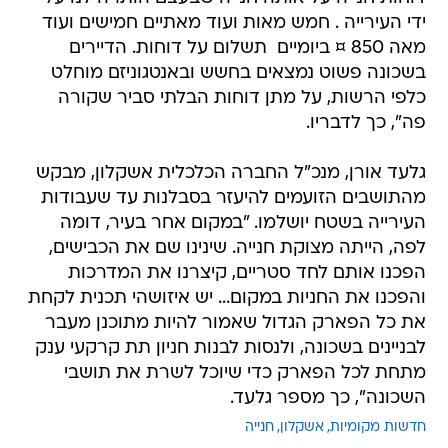
ידי העירייה . חמש מאות ועוד מאתיים חמישים ועוד
מאה 850 ¤ ביומיים  תשלום על דוחות. הדיירים
בשכונה פשוט נמצאים בחשש ובאנטגוניזם מוחלט
כלפי הרשות, על מתן דוחות הבלתי סביר שקורה
פה", כך לדבריו.
גלעד אורן, מנכ"ל החברה הכלכלית אשקלון, מבקש
מהתושבים הזועמים להיעזר בסבלנות עד שעבודות
העירייה בשטח יושלמו. "במקום אחר בעיר, דומה
לפה, הייתה מצוקת חנייה. שינינו שם את הכבישים,
הפכנו אותם לחד סטריים, קיצרנו את המדרכות
והפכנו את החניות במקום... יש איזושהי תכנית לקחת
את כל הפארק הגדול שאמור להיות מתוכנן מעבר
לבניינים בשכונה, ולנסות לבנות חניון תת קרקעי ענק
מתחת לכל הפארק כדי שיוכל לשרת את תושבי
השכונה", כך מספר גלעד.
חדשות מקומיות
אשקלון
חנייה