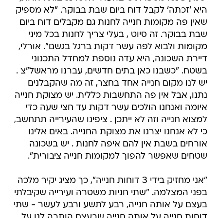
היא 'זכתה' לקבל דוח ביום שבת בבוקר. "לא מספיק
שאין פה מקומות חנייה לחנות גם מקבלים דוח ביום
שבת בבוקר. זה סיוט , בעלי צריך לחנות בכל מיני
מקומות ולבוא לפה עשר דקות ברגל בגשם". אורלי,
דיירת השכונה, היא עדה נוספת למחדל התכנוני
בשטח. "כשבנו כאן בתים חדשים, עברנו מראשל"צ .
יש לנו מקום חנייה אחד בחצר, זה מה שהקבלנים
נתנו, אבל אין פה התחשבות כללית. יש מצוקת חנייה
איומה ואנחנו הולכים עשר דקות עד חצי שעה כדי
למצוא חנייה וזה לא ייתכן . ציפינו שהעירייה תתחשב,
כי לא אנחנו יצרנו את מצוקת החנייה. באים אלינו
אורחים בשבת אין להם איפה לחנות . יש בשכונה
שטחים שאפשר להפוך למקומות חנייה ציבורית".
"אני מחזיק בידי 3 דוחות חנייה", כך מציג יקיר מלכה
בפני המצלמה. "שתי חניות משטרה ועירייה שקיבלתי
בעצם על אותה חנייה, רבע לתשע ורבע לעשר - שתי
דוחות חנייה על אותה חנייה שבעצם הותרה לנו על