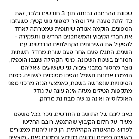
שכונת ההרחבה נבנתה תוך 3 חודשים בלבד, זאת
כדי לתת מענה יעיל ומהיר למפוני גוש קטיף. כשעזבו
המפונים, הוקמה אגודה שיתופית שמטרתה לאחד
את חברי הקיבוץ והמשתכנים החדשים ותפקידה -
להפעיל את השירותים הקהילתיים הנדרשים. עם
השנים, התגלו פעם אחר פעם שורת מחדלי תשתית
חמורים בשטח השכונה. מיסי הקהילה שנגבו הוכפלו,
נוצר מחסור במבני ציבור, גני שעשועים שאליהם
הוצמדו ארונות חשמל נהפכו מסוכנים לשהייה. כמות
המיגוניות שנפרשה בשטח, כאמצעי הגנה מרכזי מפני
מתקפות הטילים מעזה אינה עונה על גודל
האוכלוסייה ואינה נגישה מבחינת מרחק.
כאב ליבם של התושבים החדשים, ניכר בכל משפט
מעיד  על חלום הקיבוץ שהתנפץ. רובם החליטו
לפרוש מהאגודה הקהילתית. הן קיוו ליהנות ממגורים
באווירה כפרית ורגועה בקיבוץ ובמקום זאת , מוצאים