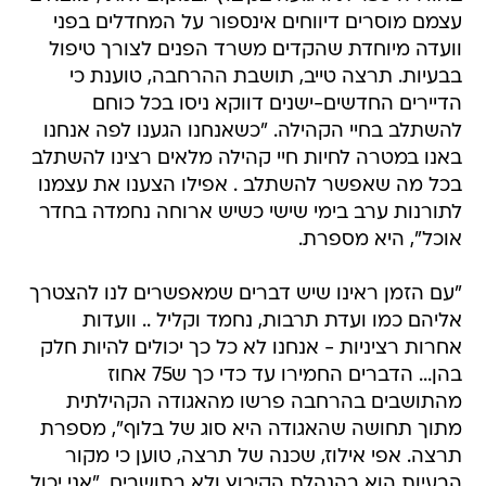
עצמם מוסרים דיווחים אינספור על המחדלים בפני
וועדה מיוחדת שהקדים משרד הפנים לצורך טיפול
בבעיות. תרצה טייב, תושבת ההרחבה, טוענת כי
הדיירים החדשים-ישנים דווקא ניסו בכל כוחם
להשתלב בחיי הקהילה. "כשאנחנו הגענו לפה אנחנו
באנו במטרה לחיות חיי קהילה מלאים רצינו להשתלב
בכל מה שאפשר להשתלב . אפילו הצענו את עצמנו
לתורנות ערב בימי שישי כשיש ארוחה נחמדה בחדר
אוכל", היא מספרת.
"עם הזמן ראינו שיש דברים שמאפשרים לנו להצטרך
אליהם כמו ועדת תרבות, נחמד וקליל .. וועדות
אחרות רציניות - אנחנו לא כל כך יכולים להיות חלק
בהן... הדברים החמירו עד כדי כך ש75 אחוז
מהתושבים בהרחבה פרשו מהאגודה הקהילתית
מתוך תחושה שהאגודה היא סוג של בלוף", מספרת
תרצה. אפי אילוז, שכנה של תרצה, טוען כי מקור
הבעיות הוא בהנהלת הקיבוץ ולא בתושבים. "אני יכול