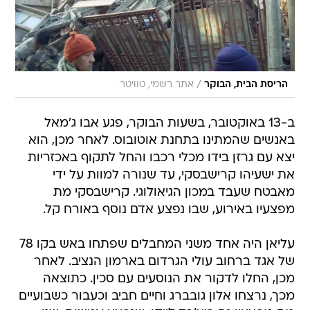
/
הריסת הבית, הבוקר
אתר רשמי, טוויטר
ב-13 באוקטובר, בשעות הבוקר, פגע אבו ג'מאל
באנשים שהמתינו בתחנת אוטובוס. לאחר מכן, הוא
יצא עם גרזן בידו מכלי רכבו והחל לתקוף באכזריות
את ישעיהו קרישבסקי, עד שנורה למוות על ידי
מאבטח שעבד במכון הגיאולוגי. קרישבסקי מת
מפצעיו באירוע, שבו נפצע אדם נוסף באורח קל.
עליאן היה אחד משני המחבלים שפתחו באש בקו 78
של אגד ברחוב עולי הגרדום בארמון הנציב. לאחר
מכן, החלו לדקור את הנוסעים עם סכין. כתוצאה
מכך, נרצחו אלון גובברג וחיים חביב וכעבור כשבועיים