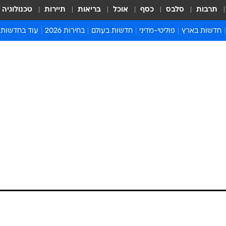
תרבות
סלבס
כסף
אוכל
בריאות
תיירות
טכנולוגיה
חדשות בארץ
פוליטי-מדיני
חדשות בעולם
בחירות 2026
עוד בחדשות
אירועים בארץ
פוליטיקה וממשל
המזרח התיכון
דעות ופרשנויו
חדשות פלילים ומשפט
יחסי חוץ
אירופה
סרי ושלזינגר
חינוך
אמריקה
פרויקטים מיוח
ישראלים בחו"ל
אסיה והפסיפיק
אסור לפספס
בריאות
אפריקה
מדע וסביבה
חברה ורווחה
הנחיות פיקוד 
ארכיון מדורים
זמני כניסת ש
לוח חופשות וח
לוח שנה
חדשות יהדות
חדשות המשפ