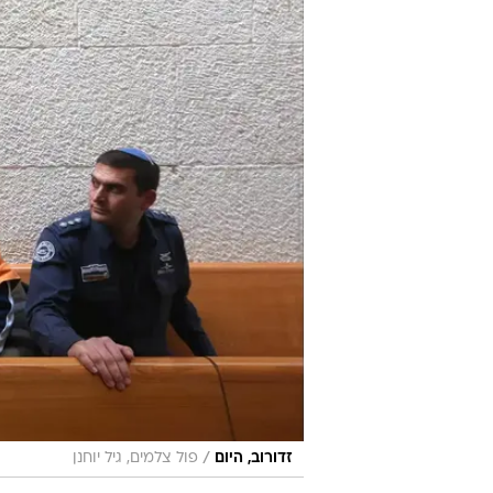
/
זדורוב, היום
פול צלמים, גיל יוחנן