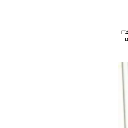
צדו
ם