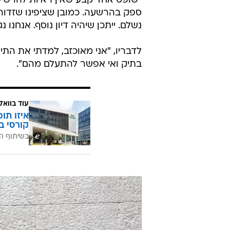
"שופט אחד קבע שאין ראיות להרשיע 
ספק בהרשעה. כמובן שציפינו שזדורוב
נשלם. ייתכן שיהיה דיון נוסף. אנחנו
לדבריו, "אני מאוכזב, למדתי את התי
בתיק ואי אפשר להתעלם מהם".
עוד בוואל
איזו תו
קורסי ב
בשיתוף ה