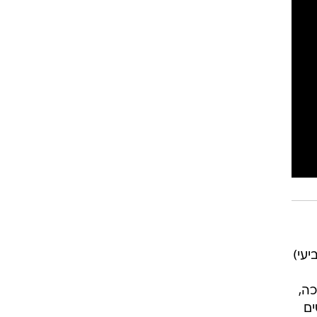
יעי)
כה,
ים