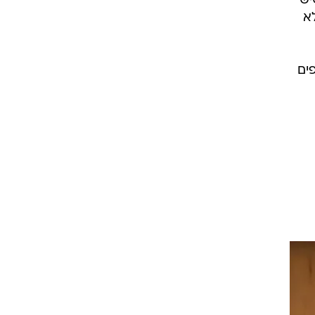
יש
א
ים