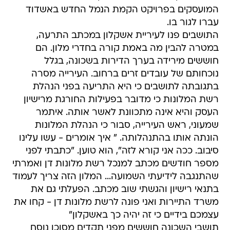
המועסקים בפרויקט הקמת הנמל החדש באשדוד 
עברו לגור בו.
התושבים פנו לעיריית אשקלון במכתב התרעה,
במטרה להבין מה באמת קורה בחדרי מלון. הם
חוששים מירידה בערך הדירות בשכונה, בגלל
נוכחותם של עובדים זרים ברחוב. העירייה מסרה
בתגובתה לתושבים כי היא התריעה בפני הנהלת
רשת המלונות כי מדובר בפעילות החורגת מרישיון
העסק והיא אינה מתכוונת לאשר אותה. איתמר
שמעוני, ראש העירייה, סבור כי הנהלת המלונות
הונתה אותו בהתנהלותה. " איך אומרים - עשו עלינו
סיבוב. ככה אני קורא לזה", הוא טוען. "כתבתי לפני
מספר חודשים מכתב למנכל רשת מלונות דן ואמרתי
שהתנגבה לידיעתי השמועה... המלון הזה צריך לעמוד
בתנאי רישיון והגשתי שוב מכתב. הפעלתי גם את
משרד התיירות ואני פונה לרשת מלונות דן - קחו את
עצמכם בידיים כי זה יהיה כך באשקלון"
תושבי השכונה חוששים מפני תקדים מסוכן נוסח