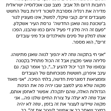
רחובות דרום תל אביב  מצב שבו אוכלוסייה ישראלית
מדירה את רגליה ומסרבת לשכור דירות בשל החשש
מעובדים זרים. קובי שיקלי, למשל, אינו מעוניין לגור
ב'שכונת נווה שאנן החדשה'  גרסת העיר אשקלון.
"פעם זה היה מלון די פעיל והיום כמו שהבנו, הפכו
אותו למלון של סינים ותאילנדים וכל מיני עובדים
זרים", הוא מספר.
"אני חי בתקווה שזה לא יהפוך לנווה שאנן מתישהו.
סליחה שאני מקצין אבל זה הכול מתחיל בקטנה
ובסופו של דבר יכול להגיע ל...", כך אומר קובי. גם
עינב איפרגן, חוששת מנוכחותם של העובדים
וממציאות דמוגרפית חדשה, בלתי הפיכה. "אני מאוד
מקווה שלא נגיע למצב שבו יהיה פה את הגינות
הגדולות האלה, שהם יתקהלו. אפשר לאחסן אותם,
אבל שזה לא יעלה על צורת החיים שלנו פה... אני
מקווה שיידעו לעצור את זה בזמן , שזה לא יהיה
במצב שאחר כך אי אפשר לעצור את זה", כך