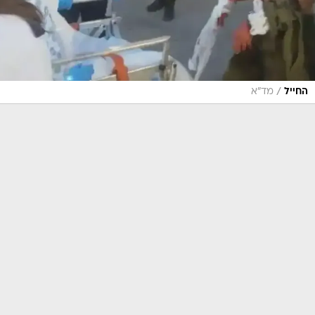
/
החייל
מד"א