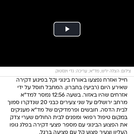
צילום: הצלה יו"ש, מד"א; עריכה: גדי וינסטוק
חייל ואזרח נפצעו באורח בינוני וקל בפיגוע דקירה
שאירע היום (רביעי) בחברון. המחבל חוסל על ידי
אזרחים שהיו באזור. בשעה 12:56 נמסר למד"א
מרחב ירושלים על שני צעירים כבני 20 שנדקרו סמוך
לבית הדסה. חובשים ופרמדיקים של מד"א מעניקים
במקום טיפול רפואי ומפנים לבית החולים שערי צדק
את הפצוע הבינוני עם מספר פצעי דקירה בפלג גופו
העליון וצעיר פצוע קל עם פציעה ברגל.