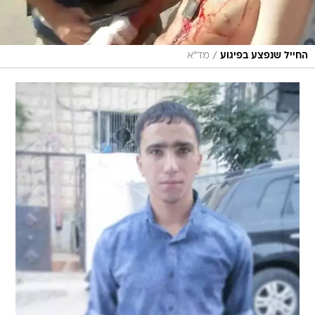
/
החייל שנפצע בפיגוע
מד"א