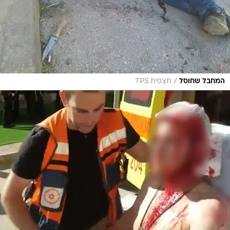
/
המחבל שחוסל
תצפית TPS