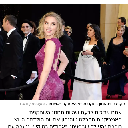
/
סקרלט ג'והנסון בטקס פרסי האוסקר ב-2011
GettyImages
אתם צריכים לדעת שהיום תחגוג השחקנית
האמריקנית סקרלט ג'והנסון את יום הולדתה ה-31.
כוכבת "העולם שבפנים", "אבודים בטוקיו", "נערה עם