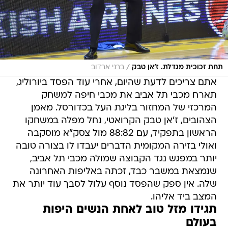
/
תחת זכוכית מגדלת. ז'אן טבק
ברני ארדוב
אתם צריכים לדעת שהיום, אחרי עוד הפסד ביורוליג,
תארח מכבי תל אביב את מכבי חיפה למשחק
המרכזי של המחזור בליגת העל בכדורסל. מאמן
הצהובים, ז'אן טבק הקרואטי, נחל מפלה במשחקו
הראשון בתפקיד, עם 88:82 מול צסק"א מוסקבה
ואולי בזירה המקומית הדברים יעבדו לו בצורה טובה
יותר במפגש נגד הקבוצה שמולה מכבי תל אביב,
שנמצאת במשבר כבד, זכתה באליפות האחרונה
שלה. אין ספק שהפסד נוסף עלול לסבך עוד יותר את
המצב ביד אליהו.
תגידו מזל טוב לאחת הנשים היפות
בעולם