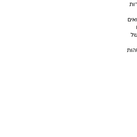
לוסייה המוסלמית בצרפת במרוצת השנים התפרץ במלוא עוצמתו ב-2005
ות
.
בי
ים
רות
אים
של
הות