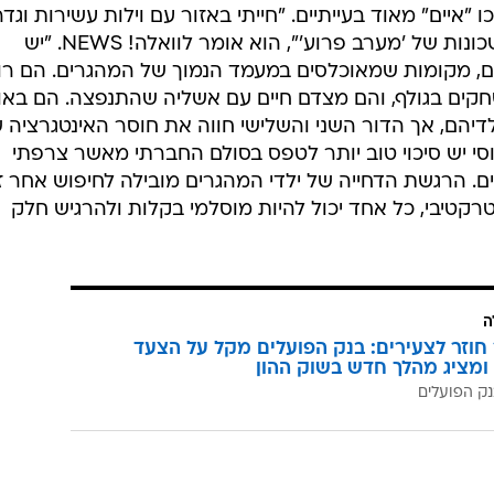
הזעם שנוצר בקרב האוכ
אפריקני בשכונת העוני קלישי סו בואה. השנים התחשמלו
ובקהילה המוסלמית האשימו את כוחות הביטחון ואת הרשוי
ת כלי רכב, חנויות נבזזו ואלפי צעירים נעצרו בידי המשטרה
מצב חירום לאחר שהמהומות התפשטו במקומות נוספים ברח
ד ניקולא סרקוזי קרא לנקוט יד קשה נגד המתפרעים.
מיכאל קולוטוב, איש נדל"ן רוסי שחי במערב פריז בין השנים 2005 ל-2014, מספר על אותן שנ
"איים" מאוד בעייתיים. "חייתי באזור עם וילות עשירות וגד
שמגינות עליהן, ובמרחק נגיעה ישנן שכונות של 'מערב פרוע'", הוא אומר לוואלה! NEWS. "יש
 מקומות שמאוכלסים במעמד הנמוך של המהגרים. הם רו
חקים בגולף, והם מצדם חיים עם אשליה שהתנפצה. הם באו
לדיהם, אך הדור השני והשלישי חווה את חוסר האינטגרציה 
סי יש סיכוי טוב יותר לטפס בסולם החברתי מאשר צרפתי
ם. הרגשת הדחייה של ילדי המהגרים מובילה לחיפוש אחר ז
קטיבי, כל אחד יכול להיות מוסלמי בקלות ולהרגיש חלק