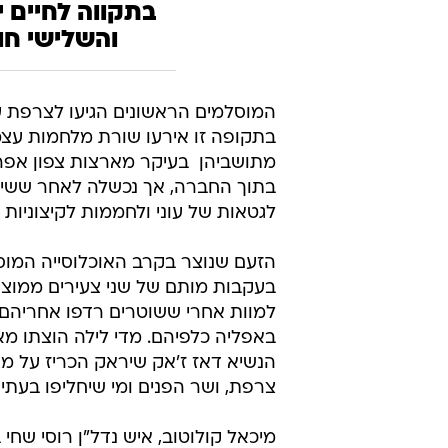
/
הצרפתים החדשים
AP
"יש מקומות שה
שמאוכלסים במע
מולם אנשים שרוכ
מצדם חיים עם 
בתקווה לחיים י
והשלישי חו
בתקופה זו אירעו שורת מלחמות עצמ
מתושביהן  בעיקר מארצות צפון אפ
בתוך החברה, אך נכשלה לאחר ששיכנה
לגטאות של עוני ולחממות לקיצוניות 