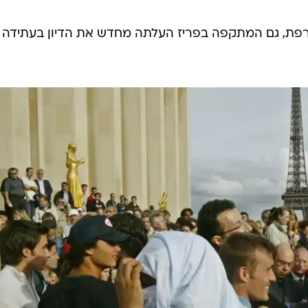
עלה, גברים בשמלות נעלי ספורט וזקנים. הרמדאן הורגש
ים, שנראה כאילו הונחת מאחת ממדינות ערב.
תית לערוך מפקד אוכלוסין הבוחן את השתייכותם הדתית 
ל-10% מכלל האוכלוסייה. סקר אחרון של מכון "PEW", שפורסם בינואר השנה, טען כי מדובר
ב-7.5%, שהם 4.7 מיליון איש  הנתון הגבוה ביותר במערב אירופה. לפי האומדנים, עד 2030 יהוו
 צרפת. בלא מעט אזורים בפריז נראה שהמספרים האלה כב
צרפת, גם המתקפה בפריז העלתה מחדש את הדיון בעתידה 