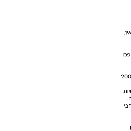
המוסלמים הראשונים הגיעו לצרפת עוד לפני 200 שנה, אך שיא ההגירה התרחש בין 1954 ל-1962.
פכו