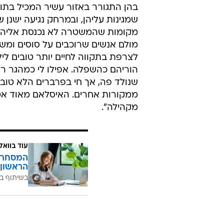
בעקבות מותם של שני צעירים ממוצא 
למוות אחרי ששוטרים רדפו אחריהם 
באפליה כלפיהם. מדי לילה הוצתו מאו
הנשיא דאז ז'אק שיראק הכריז על 
צרפת, ושר הפנים ומי שיחליפו בעתי
בהן התגורר באזור עשיר המכיל בתוכו 
מקומות שהמשטרה לא נכנסת אליהם,
מולם אנשים שרוכבים על סוסים ומש
לצרפת בתקווה לחיים יותר טובים לי
הוריהם כהשפלה. אפילו לי כמהגר רו
שנולד פה, אך חי בפרברים הלא טובי
ממקורות אחרים. האיסלאם מאוד אטר
מקהילה".