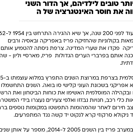
משטרה לא נכנסת אליהם, מקומות
מד הנמוך של המהגרים. הם רואים
בים על סוסים ומשחקים בגולף, והם
אשליה שהתנפצה. הם באו לצרפת
ותר טובים לילדיהם, אך הדור השני
וה את חוסר האינטגרציה של ה
אות בקולוניות שהחזיקה פריז באפריקה ובאסיה ורבים
ריקה  פקדו את שערי המדינה. צרפת ניסתה להטמיע אותם
 אותם בפרברי הערים הגדולות  פריז, מארסיי וליון - שה
דתית.