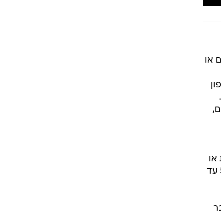
 או
ון
,