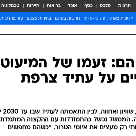
תרבות
סלבס
כסף
אוכל
בריאות
תיירות
טכנולוגיה
חדשות בארץ
פוליטי-מדיני
חדשות בעולם
בחירות 2026
עוד בחדשות
אירועים בארץ
פוליטיקה וממשל
המזרח התיכון
דעות ופרשנויו
חדשות פלילים ומשפט
יחסי חוץ
אירופה
סרי ושלזינגר
חינוך
אמריקה
פרויקטים מיוח
ישראלים בחו"ל
אסיה והפסיפיק
אסור לפספס
בריאות
אפריקה
מדע וסביבה
חברה ורווחה
הנחיות פיקוד 
ארכיון מדורים
זמני כניסת ש
לוח חופשות וח
לוח שנה
חדשות יהדות
הם: זעמו של המיעוט
חדשות המשפ