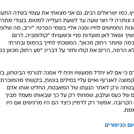
המייל האדום
הבטיח בית ציוני ודמוקרטי, אבל קל להתעלם מכל 
י שחושב קצת אחרת. יריב אופנהיימר דורש את
מם לקרוא לו אויב, ומתחזקים את שיטות ההפחדה
ץ, כמו ישראלים רבים, גם אני מצאתי את עצמי בשדה התעו
ונותרה לי חצי שעה עד לשעת העלייה למטוס. בעודי מתהל
שנות החמישים לחייו ופנה אליי בשמי הפרטי: "יריב, מה שלומ
שיך ושאל לאן מועדות פניי וכשעניתי "קולומביה, דרום
כמה שיותר רחוק מכאן". המשכתי לחייך בנימוס ובחרתי
לא הרפה, הרים את קולו וחזר על דבריו: "סע רחוק מכאן ככ