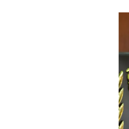
טה
ים
תן
ים
יקה