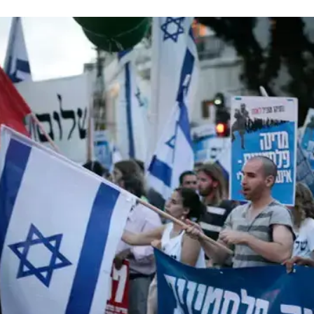
י אם לא יחדל ממעשיו ויניח לי אפנה לגורמי הביטחון, בא
מוצה לאגרוף ואיים עליי במילים בוטות, ביקשתי מהמוכרת
חה ורק לאחר הגעתו של המאבטח, החליט אותו אדם
ם של כעס ועלבון, שמחתי רק על כך שבאותו מעמד מביך
י הקרובה. אפשר רק לדמיין כיצד הם היו מרגישים אם היו
מת.
ום הכיפורים