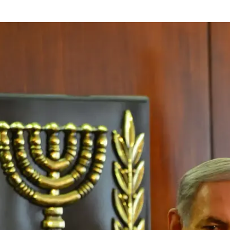
 שמאלן הוא בוגד ועוכר ישראל, לא מנסים להבין אמת פשו
אלים, שרואים במדינת ישראל ביתם ועושים ככל שהם יכול
י, דמוקרטי וציוני. אנו גדלים באותן שכונות, משרתים באו
ום הזיכרון וחוגגים יחדיו את יום העצמאות. כוחה של החברה
לה להכיל דעות שונות ולאפשר ויכוח נוקב על דרכה. אנחנו
 אחד את השני, זה ברור, אבל אנחנו חלק מאותה חברה, חוו
, כולנו בני אדם, אזרחי המדינה. אך כאשר תפיסת העולם
גד למדינות הממשלה הוא אויב, האיזון מופר וישראל מפס