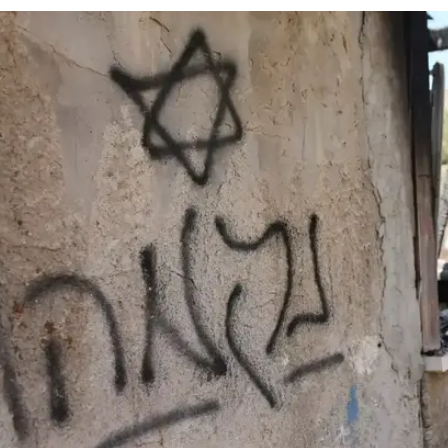
 רבה לקבל מילות עידוד ותמיכה, כך עליי להבין שעם
יבורית, תגיע גם ביקורת, לא תמיד מנומסת ולעיתים רבות
שלך מעורער, והאווירה מסביב הופכת אלימה ומורעלת איננ
לאותו אלמוני משדה התעופה, ולחבריו כותבי הטוקבקים או
יפורים, עצרו לרגע, תחשבו על מעשיכם, על הקלות הבלתי
 אחרת מכם והופכים אותו לאויב, ועל הצורה שבה אתם
 ואלים.