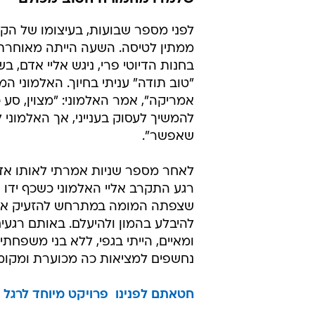
כבוגד
יריב אופנהיימר
22.9.2015 / 12:00
השמאל אוהב את המדינה ורוצה ל
כשהשיח מאשים בבגידה את כל מ
הסליחה שלו מאלה שמרשים לעצ
שלמדו מהמורה הטוב מכולם
לפני מספר שבועות, בעיצומו של הקי
ממתין לטיסה. השעה הייתה מאוחרת 
בחנות הדיוטי פרי, ניגש אליי אדם, ב
"טוב תודה" עניתי בחיוך. האלמוני המ
אמריקה", אמר האלמוני: "מצוין, סע 
להמשיך לעסוק בענייני, אך האלמוני 
שאפשר".