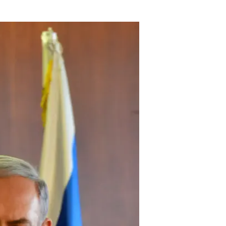
אותם אנשים שממהרים להכריז כי כל
אחת, אנשי השמאל הם פטריוטים ישר
על מנת שישראל תהיה מקום בטוח, ערכ
יחידות צבאיות, מבכים את נופלינו בי
הישראלית טמון, בין היתר, ביכולת ש
חושבים אחרת, אין ספק, אנו מרגיזים
את אותם קשיים, עצובים ושמחים יחד
הופכת חד ממדית, כאשר כל מי שמתנ
להיות בית בטוח וחופשי לכל אזרחיה.