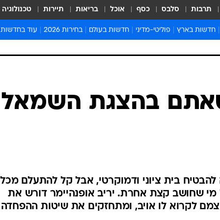
תרבות
סלבס
כסף
אוכל
בריאות
תיירות
טכנולוגיה
חדשות בארץ
פוליטי-מדיני
חדשות בעולם
בחירות 2026
עוד בחדשות
אירועים בארץ
פוליטיקה וממשל
המזרח התיכון
דעות ופרשנויו
חדשות פלילים ומשפט
יחסי חוץ
אירופה
סרי ושלזינגר
חינוך
אמריקה
פרויקטים מיוח
ישראלים בחו"ל
אסיה והפסיפיק
אסור לפספס
בריאות
אפריקה
מדע וסביבה
חברה ורווחה
הנחיות פיקוד 
ארכיון מדורים
זמני כניסת ש
לוח חופשות וח
לוח שנה
חדשות יהדות
אתם בהצגת השמאל
חדשות המשפ