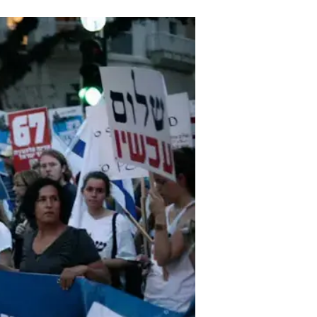
לאחר מספר שניות אמרתי לאותו אדם כ
רגע התקרב אליי האלמוני כשכף ידו ק
שצפתה המומה במתרחש להזעיק אבט
להיבלע בהמון ולהיעלם. באותם רגעי
ומאיים, הייתי בגפי, ללא בני משפחת
נחשפים למציאות כה מכוערת ומקומ
חטאתם לפנינו  פרויקט מיוחד לרגל י