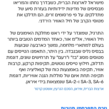
מישראל לארצות הברית, כשבדרך נחתו והמריאו
מבסיסים של מדינות ידידותיות בעזרת סיוע של
מתדלקים. על פי פרסומים זרים, הם תדלקו את
מטוסי הקרב של חיל האוויר הירדני.
התרגיל, שמוגדר על ידי ראש מחלקת האימונים של
חיל האוויר, אל"מ אור, כאחד המדמים הטובים ביותר
בעולם למתארי מלחמה, נמשך כארבעה שבועות
בבסיס נליס שבנבדה. בין היתר, התאמנו הטייסים עם
מטוסים מסוג "בז" ו"רעם" על תרחישים שונים, דוגמת
תדלוק, חילוץ טייסים נוטשים, תקיפות קרקע, קרבות
אוויר, תקיפה באמצעות כוח של קואליציה ואף
תקיפה תחת איום של סוללות הגנה אוויריות, דוגמת
SA-3, SA-6 ו-SA-2 שנמצאות בידי איראן.
ארצות הברית
איראן
הסכם הגרעין
אשטון קרטר
טרם התפרסמו תגובות