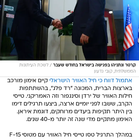
/
קרטר ונתניהו בפגישה בישראל בחודש שעבר
לשכת העיתונות
הממשלתית, קובי גדעון
אתמול דווח כי חיל האוויר הישראלי
קיים אימון מורכב
בארצות הברית, המכונה "רד פלג", בהשתתפות
חילות האוויר של ירדן וסינגפור וזה האמריקני. טייסי
הקרב, ששבו לפני יומיים ארצה, ביצעו תרגילים דימו
בין היתר תקיפות ביעדים מרוחקים, דוגמת איראן.
האימון מתקיים מדי שנה זה יותר מ-40 שנים.
במהלך התרגיל טסו טייסי חיל האוויר עם מטוסי 15-F