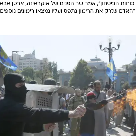
כוחות הביטחון", אמר שר הפנים של אוקראינה, ארסן אבאק
ה נעצרו כ-30 מפגינים. "האדם שזרק את הרימון נתפס ועליו נמצאו רימונים נוספים,