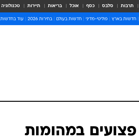
תרבות
סלבס
כסף
אוכל
בריאות
תיירות
טכנולוגיה
חדשות בארץ
פוליטי-מדיני
חדשות בעולם
בחירות 2026
עוד בחדשות
אירועים בארץ
פוליטיקה וממשל
המזרח התיכון
דעות ופרשנויו
חדשות פלילים ומשפט
יחסי חוץ
אירופה
סרי ושלזינגר
חינוך
אמריקה
פרויקטים מיוח
ישראלים בחו"ל
אסיה והפסיפיק
אסור לפספס
בריאות
אפריקה
מדע וסביבה
חברה ורווחה
הנחיות פיקוד 
ארכיון מדורים
זמני כניסת ש
לוח חופשות וח
לוח שנה
חדשות יהדות
פצועים במהומות
חדשות המשפ