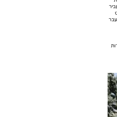
ת
ביר
עט
עבר
י אדם מאז פרץ במרץ 2014. למרות