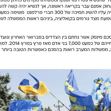
יה" שהנשיא פטרו פורושנקו וממשלתו מקדמים כחלק ממפ
החוק אמנם עבר בקריאה ראשונה, אך לנשיא יהיה קשה להע
אותו בקריאה שנייה ושלישית, שכן יהיה עליו להשיג תמיכה של 300 חברי פרלמנט  משימה כמ
מעת מצד גורמים בקואליציה, ביניהם ראשת הממשלה לש
סכם מינסק אשר נחתם בין הצדדים בפברואר האחרון ונועד
לסיים את סכסוך הדמים, שגבה את חייהם של כמעט 7,000 בנ
ממשלות המערב רואות בהסכם כאפשרות הטובה ביותר