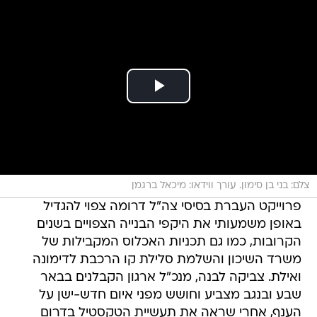
צלם: בני בן סימון. עורך ווידאו: מיכאל ברגמן
פרוייקט העברת בסיסי צה"ל דרומה צפוי להגדיל
באופן משמעותי את היקפי הבנייה הצפויים בשנים
הקרובות, כמו גם תכניות האכלוס המקבילות של
משרד השיכון והשלמת סלילת קו הרכבת לדימונה
ואילת. צביקה לבנה, מנכ"ל ארגון הקבלנים בבאר
שבע ובנגב מצביע וחושש מפני איום חדש-ישן על
הענף, אחרי שראה את תעשיית הטקסטיל בדרום