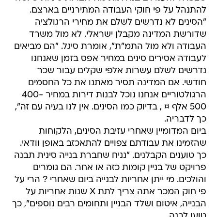
להתנהל על פי חוקי העבודה המתירניים בארצם.
"הסינים לא נדרשים לשלם את מחירי הרגולציה
שדורשת המדינה מקבלן ישראלי. לא מול משרד
העבודה ולא מול התמ"ת", אומרת סיגל. "הם מביאים
לעבודה אסירים סינים במחיר אפס בזמן שאנחנו
נדרשים לשלם עשרות אלפי שקלים עבור שכר
חודשי. אם המדינה תסיר מאתנו את כל החסמים
הרגולטוריים אנחנו נוכל לבנות דירות במחיר 400-
500 אלף ¤ , בדיוק כמו הסינים. אין לנו בעיה עם זה",
כך לדבריה.
ביום המדומיין שאחרי עזיבת הסינים, הלקוחות
שהזמינו את עבודתם צפויים להתאכזב באופן וודאי.
כך טוענים הקבלנים. "נניח שחברת בנייה סינית תבנה
פרויקט של בניין קומות כזה או אחר. הם גומרים
והולכים. מי ייתן אחריות לבנייה ביום שאחרי ? הרי על
פי חוק המכר אתה צריך לתת X שנות אחריות על
הבנייה, איטום ושלד הבניין ותחומים רבים נוספים", כך
טוען לבנה.