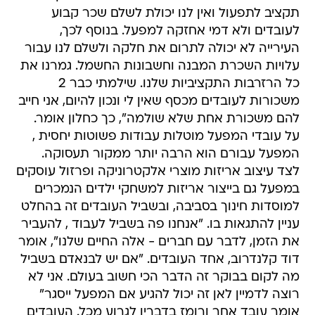
תקציב לתפעול ואין לנו יכולת לשלם שכר קבוע
לעובדים ולא דמי אחזקה למפעל. בנוסף לכך,
העירייה לא יכולה לתרום את חלקה ולשלם לנו עבור
עלויות השכרת המבנה וחשבונות החשמל. גמרנו את
כל הרזרבות התקציביות שלנו. שילמתי כבר 2
משכורות לעובדים מכסף שאין לי ונכון להיום, אני חייב
להם משכורת אחת שלא שולמה", כך כחלון אומר.
על עובדי המפעל מוטלות עבודות פשוטות יחסית ,
המפעל עבורם הוא הרבה יותר ממקור תעסוקה.
לצד עיצוב אריזות מוצרי אלקטרוניקה ופרזול עוסקים
במפעל גם בייצור אריזות למשחקי ילדים הנמכרים
למוסדות חינוך בסביבה, ובשביל העובדים זה בהחלט
עניין להתגאות בו. "אנחנו פה בשביל לעבוד , להעביר
את הזמן, לדבר עם חברים - אלה החיים שלנו", אומר
דוד קלנדרוב, אחד העובדים. "אם יש לבנאדם בשביל
מה לקום בבוקר זה הדבר הכי חשוב בעולם. אני לא
רוצה לדמיין לאן זה יכול להגיע אם המפעל ייסגר"
אומר עובד אחר ורומז בדבריו לגרוע מכל. העובדים