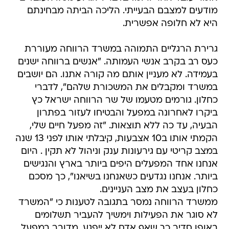
מודעים למצבם הבעייתי. הליכה הביתה מבחינתם
היא לא חלופה אפשרית.
גרירת הרגליים התמוהה במשרד הרווחה מעוררת
כעס רב בקרב אנשי העמותה. "אנשים ברווחה ישנים
בעמידה. לא מעניין אותם מה קורה אתנו. הם יושבים
במשרד ומקבלים את המשכורת שלהם", לדברי
כחלון. גורמים מטעמו של שר הרווחה ישראל כץ
ביקרו לאחרונה במפעל והבטיחו לעזור בפתרון
הבעיה, עד כה ללא תוצאות. "זה מפעל חיים שלי,
הקמתי אותו ב10 אצבעות, קיבלתי אותו לפני 13 שנה
במצב קריטי עם גירעונות ענק וניהול לא תקין . היום
אנחנו אחד המפעלים היפים ביותר בארץ והנגישים
ביותר. אנחנו נגדעים כשאנחנו בשיאנו", כך מסכם
כחלון בעצב את מצב העניינים.
ממשרד הרווחה נמסר בתגובה לטענות כי "המשרד
לא סוגר את הפעילות וימשיך להעביר תשלומים
באופן סדיר כך שאף אדם לא ייפגע. מדובר במפעל