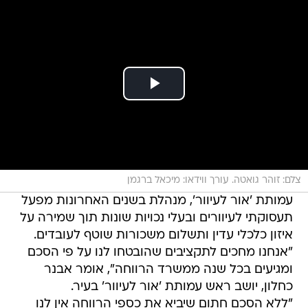
צלם: זוהר גואטה. עורך ווידאו: מיכאל ברגמן
עמותת 'אור לעיוור', מנהלת בשנים האחרונות מפעל
תעסוקתי לעיוורים ובעלי נכויות שונות תוך שמירה על
איזון כלכלי עדין ותשלום משכורות שוטף לעובדים.
"אנחנו מחכים לתקציבים שהובטחו לנו על פי הסכם
ומגיעים בכל שנה ממשרד הרווחה", אומר אבנר
כחלון, יושב ראש עמותת 'אור לעיוור' בעיר.
"ללא הסכם חתום שיביא את כספי הרווחה אין לנו