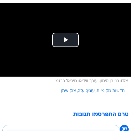
צלם: בני בן סימון. עורך ווידאו: מיכאל ברגמן
חדשות מקומיות
עוטף עזה
צוק איתן
טרם התפרסמו תגובות