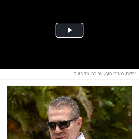
צילום: מאצ'י הוף; עריכה: טל רזניק