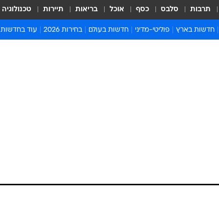
תרבות
סלבס
כסף
אוכל
בריאות
תיירות
טכנולוגיה
חדשות בארץ
פוליטי-מדיני
חדשות בעולם
בחירות 2026
עוד בחדשות
אירועים בארץ
פוליטיקה וממשל
המזרח התיכון
דעות ופרשנויו
חדשות פלילים ומשפט
יחסי חוץ
אירופה
סרי ושלזינגר
חינוך
אמריקה
פרויקטים מיוח
ישראלים בחו"ל
אסיה והפסיפיק
אסור לפספס
בריאות
אפריקה
מדע וסביבה
חברה ורווחה
הנחיות פיקוד 
ארכיון מדורים
זמני כניסת ש
לוח חופשות וח
לוח שנה
חדשות יהדות
חדשות המשפ