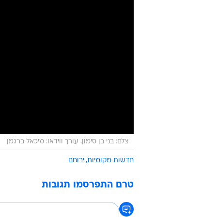
צלם: בני בן סימון. עורך ווידאו: מיכאל ברגמן
חדשות מקומיות
ירוחם
טרם התפרסמו תגובות