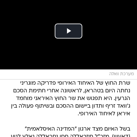
מערכת וואלה
שרת החוץ של האיחוד האירופי פדריקה מוגריני
נחתה היום בטהראן, לראשונה אחרי חתימת הסכם
הגרעין. היא תפגוש את שר החוץ האיראני מוחמד
ג'וואד זריף ותדון ביישום ההסכם ובשיתוף פעולה בין
איראן לאיחוד האירופי.
בשל האיום מצד ארגון "המדינה האיסלאמית"
(דאעש), מזכ"ל חיזבאללה חסן נסראללה נאלץ לנוע