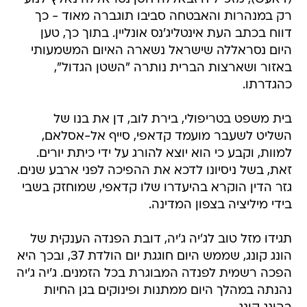
רק במנהרות והאבטחה סביבו תוגברה מאוד - כך
דווח בכתב העת אינטליג'נס אונליין. בתוך כך, טען
היום נסראללה שישראל נשארה האיום המשמעותי
באזור ושארצות הברית נותרה "השטן הגדול",
כהגדרתו.
בית משפט בטריפולי, בירת לוב, דן את בנו של
השליט לשעבר מועמד קדאפי, סייף אל-אסלאם,
למוות, וקבע כי הוא יוצא להורג על ידי כיתת יורים.
זאת, בשל ניסיונו לדכא את ההפיכה לפני ארבע שנים.
גזר הדין הוקרא בהיעדרו שלו קדאפי, שמוחזק בשבי
בידי מיליציה בצפון המדינה.
תגידו מזל טוב לג'יה ג'יה, דובת הפנדה הענקית של
הונג קונג, שממש היום חוגגת יום הולדת 37, ובכך היא
הפכה רשמית לפנדה המבוגרת בכל הזמנים. ג'יה ג'יה
נהנתה במהלך היום ממתנות ופינוקים בגן החיות