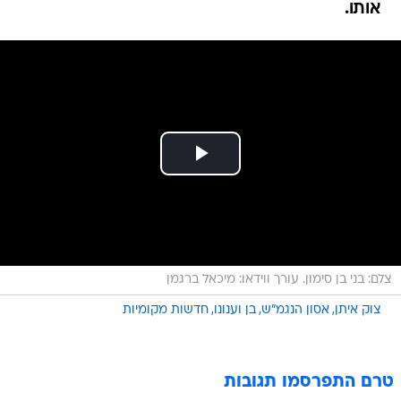
אותו.
צלם: בני בן סימון. עורך ווידאו: מיכאל ברגמן
צוק איתן
אסון הנגמ"ש
בן וענונו
חדשות מקומיות
טרם התפרסמו תגובות