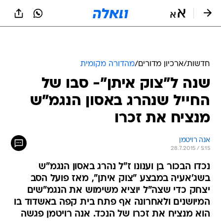
חדשות
/
ארכיון מדורים
/
מהדורה מקומית
שנה ל"צוק איתן"- סבו של
החייל שנהרג באסון הנגמ"ש
מנציח את זכרו
אנה רויטמן
28.7.2015 / 5:15
נכדו הבכור בן וענונו ז"ל נהרג באסון הנגמ"ש
בשג'אעיה במבצע "צוק איתן", מאז פועל הסב
יצחק כדי שצה"ל יוציא משימוש את הנגמ"שים
המיושנים ולאחרונה אף פתח בית קפה באשדוד בו
הוא מנציח את זכרו של הנכד. אנה רויטמן פגשה