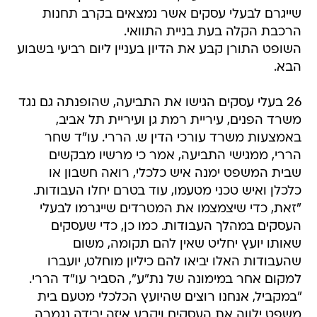
שייגרם לבעלי עסקים אשר נמצאים בקרב תחנות
הרכבת הקלה בעת בניית התוואי.
השופט התורן קבע את הדיון בעניין ליום רביעי בשבוע
הבא.
26 בעלי עסקים הגישו את התביעה, שהופנתה גם נגד
משרד הפנים, עיריית רמת גן ועיריית תל אביב,
באמצעות משרד עורכי הדין ש. הררי. עו"ד שחר
הררי, ממגישי התביעה, אמר כי מרשיו מבקשים
שבית המשפט ימנה איש כלכלי, רואה חשבון או
כלכלן ואיש טכני מטעמו, עוד בטרם יחלו העבודות.
"זאת, כדי שיצמצמו את המטרדים שייגרמו לבעלי
העסקים במהלך העבודות. כמו כן, כדי שעסקים
שאותו יועץ יחליט שאין להם תקומה, משום
שהעבודות האלו יביאו להם כיליון מוחלט, יועברו
למקום אחר במימונה של נת"ע", הסביר עו"ד הררי.
"במקביל, אנחנו רוצים שהיועץ הכלכלי מטעם בית
משפט ילווה את העסקים ויקבע איזה ירידה נגמרה