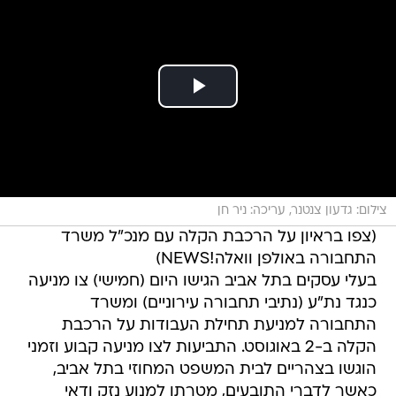
צילום: גדעון צנטנר, עריכה: ניר חן
(צפו בראיון על הרכבת הקלה עם מנכ"ל משרד
התחבורה באולפן וואלה!NEWS)
בעלי עסקים בתל אביב הגישו היום (חמישי) צו מניעה
כנגד נת"ע (נתיבי תחבורה עירוניים) ומשרד
התחבורה למניעת תחילת העבודות על הרכבת
הקלה ב-2 באוגוסט. התביעות לצו מניעה קבוע וזמני
הוגשו בצהריים לבית המשפט המחוזי בתל אביב,
כאשר לדברי התובעים, מטרתו למנוע נזק ודאי