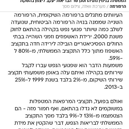
הממשלה בנימין נתניהו וסגן שר הבריאות יעקב ליצמן בהשקת
/
הרפורמה
מערכת וואלה, צילום מסך
העיוותים מתגלים ברפורמה השיקומית, הרפורמה
השנייה שממנה בנויה הרפורמה הביטוחית, שנועדה
לשלב כמה שיותר פגועי נפש בקהילה בהתאם לחוק
משנת 2000. ירידת האשפוזים וזמני השהייה בבתי
החולים הפסיכיאטריים הובילה לירידה חדה בתקציב
האשפוז מתוך כלל התקציב הממשלתי, מ-80% ל
-59%.
משמעות הדבר הוא שפגועי הנפש עברו לקבל
שירותים בקהילה ואיתם עלה באופן משמעותי תקציב
שירותי השיקום, מ-2% בלבד בשנת 1999 ל-25%
ב-2013.
ואולם בפועל, תקציבי המרפאות המטפלות
במשוקמים לא גדלו בהתאם, ואף חמור מזה - הם
הצטמצמו מ-13% ל-9% בלבד מסך התקציב
הממשלתי לבריאות הנפש, דבר שהקטין את מידת