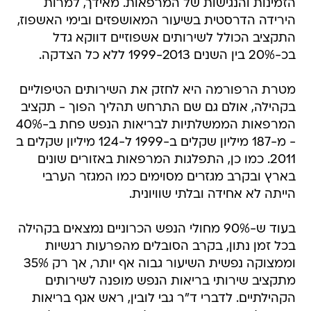
הזמינות והנגישות של המרפאות. מאידך, למרות
הירידה הדרסטית בשיעור המאושפזים ובימי האשפוז,
התקציב הכולל לשירותים אשפוזיים דווקא גדל
בכ-20% בין השנים 1999-2013 ללא כל הצדקה.
מטרת הרפורמה היא לחזק את השירותים הטיפוליים
בקהילה, אולם גם שם התרחש תהליך הפוך - תקציב
המרפאות הממשלתיות לבריאות הנפש פחת ב-40%
- מ-187 מיליון שקלים ב-1999 ל-124 מיליון שקלים ב
2011. כמו כן, התפלגות המרפאות באזורים שונים
בארץ ובקרב מגזרים מסוימים כמו המגזר הערבי
הייתה לא אחידה ובלתי שוויונית.
בעוד ש-90% מחולי הנפש הכרוניים נמצאים בקהילה
בכל זמן נתון, בקרב הסובלים מהפרעות רגשיות
וממצוקה נפשית השיעור גבוה אף יותר, אך רק 35%
מתקציב שירותי בריאות הנפש מופנה לשירותים
הקהילתיים. לדברי ד"ר גבי לובין, ראש אגף בריאות