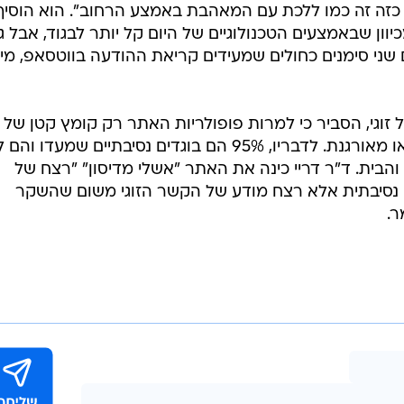
 כזה זה כמו ללכת עם המאהבת באמצע הרחוב". הוא הוסיף 
וון שבאמצעים הטכנולוגיים של היום קל יותר לבגוד, אבל ג
ם שני סימנים כחולים שמעידים קריאת ההודעה בווטסאפ, מי
ל זוגי, הסביר כי למרות פופולריות האתר רק קומץ קטן של
בוגדים עושים את זה בצורה מודעת או מאורגנת. לדבריו, 95% הם בוגדים נסיבתיים שמעדו ו
 והבית. ד"ר דריי כינה את האתר "אשלי מדיסון" "רצח של
 או נסיבתית אלא רצח מודע של הקשר הזוגי משום שהשקר
ר.