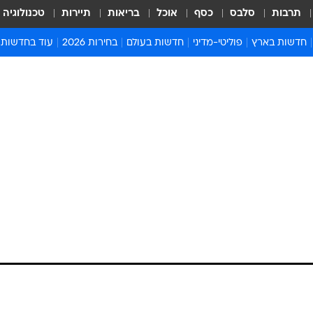
תרבות
סלבס
כסף
אוכל
בריאות
תיירות
טכנולוגיה
חדשות בארץ
פוליטי-מדיני
חדשות בעולם
בחירות 2026
עוד בחדשות
אירועים בארץ
פוליטיקה וממשל
המזרח התיכון
דעות ופרשנויו
חדשות פלילים ומשפט
יחסי חוץ
אירופה
סרי ושלזינגר
חינוך
אמריקה
פרויקטים מיוח
ישראלים בחו"ל
אסיה והפסיפיק
אסור לפספס
בריאות
אפריקה
מדע וסביבה
חברה ורווחה
הנחיות פיקוד 
ארכיון מדורים
זמני כניסת ש
לוח חופשות וח
לוח שנה
חדשות יהדות
חדשות המשפ