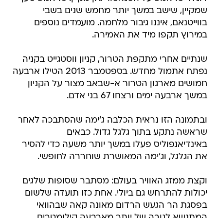
שמקיין, שישב במשך יותר מחמש שנים בשבי
בווייטנאם, איננו גיבור מלחמה. מועמדים נוספים
במירוץ תקפו מיד את האמירה.
שנתיים אחרי מתקפת הטרור, קניון ווסטגייט בקניה
נפתח אתמול מחדש. בספטמבר 2013 הטילו ארבעה
חמושים מארגון הטרור א-שבאב מצור על הקניון
במשך ארבעה ימים ורצחו 67 בני אדם.
ובתמונה הזו נראית הכלבה ג'ימה שהסתבכה לאחר
שראשה נתקע בתוך גלגל גדול. כבאים
באינדיאנפוליס פעלו במשך יותר משעה כדי להסיר
את הגלגל, וג'ימה המאושרת שוחררה לחופשי.
וקצת ממזג האוויר בעולם: מסתבר שסופות שלגים
יכולות להתרחש גם ביולי. אחת כזו תועדה שלשום
בפסגת הר הגעש הרדום מאונה קאה שבהוואי
המתנשא לגובה של יותר מארבעה קילומטרים.