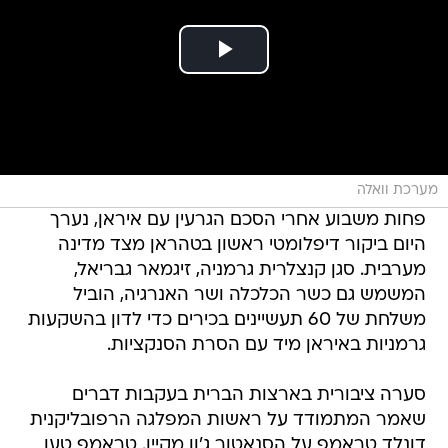
מערכת וואלה
פחות משבוע אחרי הסכם הגרעין עם איראן, נערך
היום ביקור דיפלומטי ראשון בטהראן מצד מדינה
מערבית. סגן קנצלרית גרמניה, זיגמאר גבריאל,
המשמש גם כשר הכלכלה ושר האנרגיה, הוביל
משלחת של 60 תעשיינים בכירים כדי לדון בהשקעות
גרמניות באיראן מיד עם הסרת הסנקציות.
סערה ציבורית בארצות הברית בעקבות דברים
שאמר המתמודד על ראשות המפלגה הרפובליקנית
דונלד טראמפ על הסנאטור ג'ון מקיין. טראמפ טען