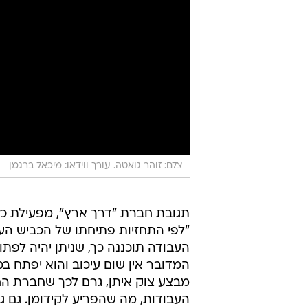
צלם: זוהר גואטה. עורך ווידאו: מיכאל ברגמן
תגובת חברת "דרך ארץ", מפעילת כב
"לפי התחזיות פתיחתו של הכביש ה
העבודה תוכננה כך, שניתן יהיה לפת
המדובר אין שום עיכוב והוא יפתח במהלך סתיו 2015. החברה רצתה להק
מבצע צוק איתן, גרם לכך שחברת ה
העבודות, מה שהפריע לקידומן. גם 