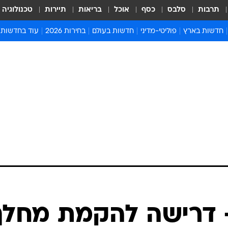
תרבות
סלבס
כסף
אוכל
בריאות
תיירות
טכנולוגיה
חדשות בארץ
פוליטי-מדיני
חדשות בעולם
בחירות 2026
עוד בחדשות
אירועים בארץ
פוליטיקה וממשל
המזרח התיכון
דעות ופרשנויו
חדשות פלילים ומשפט
יחסי חוץ
אירופה
סרי ושלזינגר
חינוך
אמריקה
פרויקטים מיוח
ישראלים בחו"ל
אסיה והפסיפיק
אסור לפספס
בריאות
אפריקה
מדע וסביבה
חברה ורווחה
הנחיות פיקוד 
ארכיון מדורים
זמני כניסת ש
לוח חופשות וח
לוח שנה
חדשות יהדות
 דרישה להקמת מחלף
חדשות המשפ