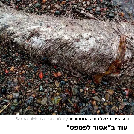
/
זנבה הפרוותי של החיה המסתורית
צילום מסך, SakhalinMedia
עוד ב"אסור לפספס"