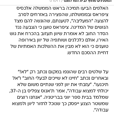
/
המפגינים מחוץ לבית הפרלמנט
רויטרס
האלפים הביעו תמיכה בראש הממשלה אלכסיס
ציפראס ובממשלתו, שהפצירה באזרחים לסרב
להצעה "המעליבה", לטענתם, שהוגשה להם מצד
הנושים של המדינה. ציפראס טוען כי הצבעה נגד
הסדר החוב לא אומרת שיוון תעזוב בהכרח את גוש
האירו, אולם כלכלנים ושותפיה של יוון באירופה
טוענים כי הוא לא מבין את ההשלכות האמתיות של
דחיית ההסכם החדש.
על שלטים רבים שהונפו במקום נכתב רק "לא!"
ובאחרים נכתב "חיינו לא שייכים לבעלי החוב" ו"אל
תיכנעו". "עזבתי את יוון לפני שנתיים משום שלא
יכולתי למצוא עבודה", אמר ת'אנוס צפליס בן ה-37,
שמלמד בבית ספר יווני בבריטניה. "אנחנו רוצים
שמשטר הצנע ייפסק כך שנוכל לחזור ליוון ולמצוא
עבודה".