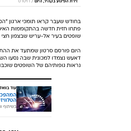
/
זירת הפיגוע בקהיר, היום
רויטרס
בחודש שעבר קראו תומכי ארגון "המ
פתחו חזית חדשה בהתקוממות האיסל
שופטים בעיר אל-עריש שבצפון חצי ה
היום פורסם סרטון שמתעד את ההתנק
דאעש נצמדו למכונית שבה נסעו השו
נראות גופותיהם של השופטים שוכבו
עוד בוואל
הטלוויז
בשיתוף וו