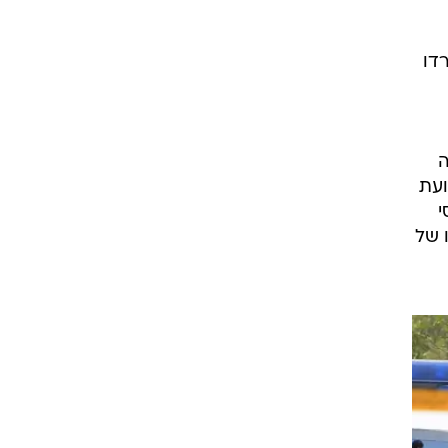
דו
ה
ועת
י
שהובילו להדחתו של