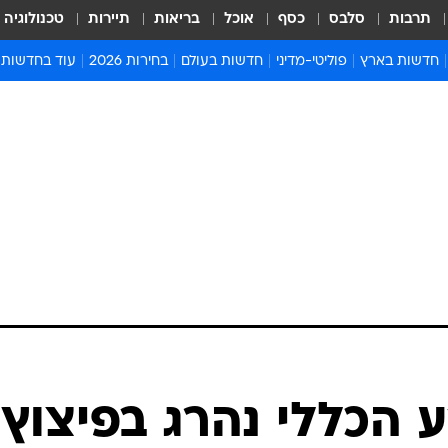
תרבות
סלבס
כסף
אוכל
בריאות
תיירות
טכנולוגיה
חדשות בארץ
פוליטי-מדיני
חדשות בעולם
בחירות 2026
עוד בחדשות
אירועים בארץ
פוליטיקה וממשל
המזרח התיכון
דעות ופרשנויו
חדשות פלילים ומשפט
יחסי חוץ
אירופה
סרי ושלזינגר
חינוך
אמריקה
פרויקטים מיוח
ישראלים בחו"ל
אסיה והפסיפיק
אסור לפספס
בריאות
אפריקה
מדע וסביבה
חברה ורווחה
הנחיות פיקוד 
ארכיון מדורים
זמני כניסת ש
לוח חופשות וח
לוח שנה
חדשות יהדות
 הכללי נהרג בפיצוץ
חדשות המשפ