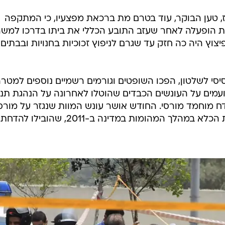
ז, טען הבוקר, עוד בטרם מת ברכאת מפצעיו, כי המתקפה
ופת הופעלה לאחר שעזב התובע הכללי את ביתו בדרכו למשר
פיצוץ היה כה חזק עד שגרם לניפוץ זכוכיות בחנויות ובבתים
י לשלטון, הפכו השופטים וגורמים רשמיים נוספים למטר
ועמים על העונשים הכבדים שהוטלו לאחרונה על הנהגת תנ
ח מוחמד מורסי. החודש אושר עונש המוות שנגזר על מורס
ועל בכירי התנועה בגין בריחתם מבית הכלא במהלך המהומות במדינה ב-2011, 