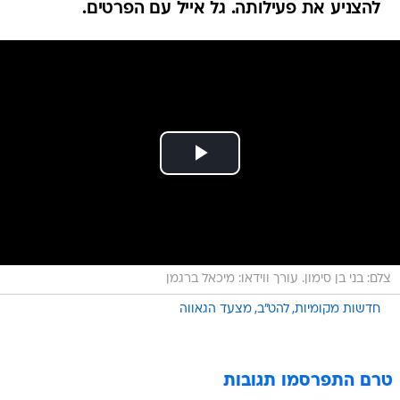
להצניע את פעילותה. גל אייל עם הפרטים.
צלם: בני בן סימון. עורך ווידאו: מיכאל ברגמן
חדשות מקומיות
להט"ב
מצעד הגאווה
טרם התפרסמו תגובות