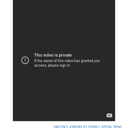
חתול
עבודה
רומניה
ניו מקסיקו
בוקרשט