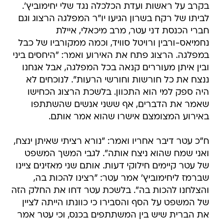
בקרב על ראשות ועדת הכלכלה נגד שלי יחימוביץ'.
לביתו של רקח בשרון הגיעו יו"ר המפלגה הרצוג וגם
חברי הכנסת דני עטר, מרב מיכאלי, איילת
נחמיאס-ורבין ורויטל סוויד, וכמה ממקורביו של כבל
במפלגה. הרצוג פתח את האירוע ואמר: "היחסים ביני
ובין איתן מעוררים קנאה בכל המפלגה, אבל אנחנו
ננצח את כל חורשות וחורשי הרעות". לנוכחים לא
היה ספק למי הוא התכוון. בלשכת הרצוג הכחישו
שאמר את הדברים, אף ששני אנשים שהשתתפו
באירוע המצומצם אישרו שהוא אמר אותם.
ח"כ עטר דיבר אחריו ואמר: "נורא רציתי שאיתן ינצח,
ואני שמח שהוא ניצח אותה". לגבי המשך המשפט
של עטר קיימים חילוקי דעות. אותם שני מאזינים ציינו
שברמז ליחימוביץ' אמר עטר: "רצינו להכות בה,
והצלחנו להכות בה". בלשכת עטר דחו את החלק הזה
של המשפט על הסף והסבירו כי כוונתו הייתה לציין
את הברית שיש בין המשתתפים בכנס, וכי עטר אמר