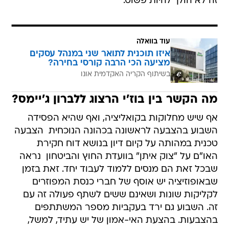
זה לא הולך להיות פשוט.
עוד בוואלה
איזו תוכנית לתואר שני במנהל עסקים
מציעה הכי הרבה קורסי בחירה?
בשיתוף הקריה האקדמית אונו
מה הקשר בין בוז'י הרצוג ללברון ג'יימס?
אף שיש מחלוקות בקואליציה, ואף שהיא הפסידה
השבוע בהצבעה לראשונה בכהונה הנוכחית  הצבעה
טכנית במהותה על קיום דיון בנושא דוח חקירת
האו"ם על "צוק איתן" בוועדת החוץ והביטחון  נראה
שבכל זאת הם מנסים ללמוד לעבוד יחד. זאת בזמן
שבאופוזיציה יש אוסף של חברי כנסת המפוזרים
לקליקות שונות ושאינם ששים לשתף פעולה זה עם
זה. השבוע גם ירד בעקביות מספר המשתתפים
בהצבעות. בהצעת האי-אמון של יש עתיד, למשל,