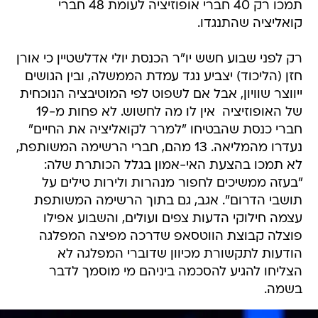
תמכו רק 40 חברי אופוזיציה לעומת 48 חברי
קואליציה שהתנגדו.
רק לפני שבוע חשש יו"ר הכנסת יולי אדלשטיין כי אורן
חזן (הליכוד) יצביע נגד עמדת הממשלה, ובין הגושים
ייווצר שוויון, אבל אם לשפוט לפי המוטיבציה הנוכחית
של האופוזיציה  אין לו מה לחשוש. לא פחות מ-19
חברי כנסת שהבטיחו "למרר לקואליציה את החיים"
נעדרו מהמליאה. 13 מהם, חברי הרשימה המשותפת,
לא תמכו בהצעת האי-אמון בגלל הכותרת שלה:
"בעזה ממשיכים לחפור מנהרות ולירות טילים על
תושבי הדרום". אגב, גם בתוך הרשימה המשותפת
עצמה חילוקי הדעות צפים ועולים, והשבוע אפילו
פוצלה קבוצת הווטסאפ שדרכה מפיצה המפלגה
הודעות לתקשורת מכיוון שדוברי המפלגה לא
הצליחו להגיע להסכמה ביניהם מי מוסמך לדבר
בשמה.