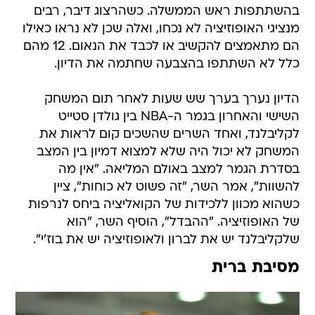
בהשתתפות ראש הממשלה. כשהרצוג דיבר, רבים
מנציגי האופוזיציה לא נכחו, ואלה שכן לא נראו כאילו
הם מתאמצים להקשיב או לכבד את הנאום. 12 מהם
כלל לא השתתפו בהצבעה שחתמה את הדיון.
הדיון נערך בערך שש שעות לאחר תום המשחק
השישי והאחרון בגמר ה-NBA בין גולדן סטייט
לקליבלנד, ואחד השרים שהשכים קום לראות את
המשחק לא יכול היה שלא למצוא דמיון בין המצב
בסדרת הגמר למצב באולם המליאה. "אין מה
להשוות", אמר השר, "זה פשוט לא כוחות", ציין
כשהוא מכוון ללכידות של הקואליציה ביחס לנרפות
של האופוזיציה. "ההבדל", הוסיף השר, "הוא
שלקליבלנד יש את לברון ולאופוזיציה יש את בוז'י".
מסיבת ברית