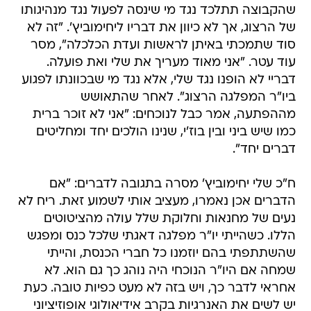
שהקבוצה תתלכד נגד מי שינסה לפעול נגד מנהיגותו
של הרצוג, אך לא כיוון את דבריו ליחימוביץ'. "זה לא
סוד שתמכתי באיתן לראשות ועדת הכלכלה", מסר
עוד עטר. "אני מאוד מעריך את שלי ואת פועלה.
דבריי לא הופנו נגד שלי, אלא נגד מי שבכוונתו לפגוע
ביו"ר המפלגה הרצוג". לאחר שהתאושש
מההפתעה, אמר כבל לנוכחים: "אני לא זוכר ברית
כמו שיש ביני ובין בוז'י, שנינו הולכים יחד ומחליטים
דברים יחד".
ח"כ שלי יחימוביץ' מסרה בתגובה לדברים: "אם
הדברים אכן נאמרו, מעציב אותי לשמוע זאת. ריח לא
נעים של מחנאות וחלוקת שלל עולה מהציטוטים
הללו. כשהייתי יו"ר מפלגה דאגתי שלכל כנס ומפגש
שהשתתפתי בהם יוזמנו כל חברי הכנסת, והייתי
שמחה אם היו"ר הנוכחי היה נוהג כך גם הוא. לא
אחראי לדבר כך, ויש בזה לא מעט כפיות טובה. כעת
יש לשים את האנרגיות בקרב אידיאולוגי אופוזיציוני