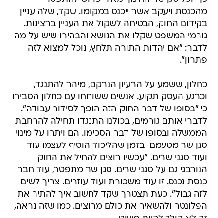
מהכנסת ויעקב אשר ייכנס במקומו. שקד, שלה עניין
בקידום החוק, הבטיחה לשקול את העניין ברצינות.
גורמי המשפט שקלו את הנושא והבהירו שיש על מה
לדבר: "אם יהדות התורה תלחץ, נוכל למצוא לזה
פתרון".
כחלון, ששמע על הרעיון הנרקם, מיהר להתנגד,
וכרגע העסק תקוע. אנשים ששוחחו עם כחלון הסבירו
כי "בסופו של דבר החוק הזה הופך לסידור עבודה".
לדברי אותם גורמים, בכולנו התנגדו תחילה להרחבת
הממשלה ובסופו של דבר הסכימו. הם ויתרו על מינוי
סגן שר מטעמם  בזמן שהליכוד הוסיף לעצמו עוד
ועוד סגני שרים. "עכשיו רוצים להחיל את החוק
הנורבגי גם על סגני שרים. סגן שר מתפטר, עוד חבר
כנסת נכנס. זו עוד משכורת ועוד עוזרים. צריך לשים
לזה גבול". כעת תצטרך שקד לחשוב איך להתיר את
הפלונטר ולהשאיר את כולם מרוצים. כמו שזה נראה,