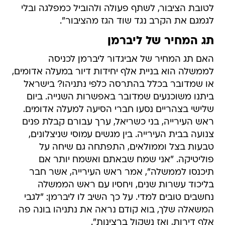
לטובת הציבור, לשתף פעולה ולהוביל כמפלגה ובלי
לגמגם את הקרב נגד שוד הגז מהציבור".
תג המחיר של ליברמן
האם תג המחיר של אביגדור ליברמן לכניסה
לממשלה הוא בניית אלף יחידות דיור במעלה אדומים,
או שמדובר בכלל בהתרסה כלפי נתניהו? בישראל
ביתנו משוכנעים שמדובר באפשרות השנייה. ביום
שלישי בצהריים נסעו חברי הסיעה למעלה אדומים.
ראש העירייה, בני כשריאל, ערך עבורם קבלת פנים
צנועה בבית העירייה. בין מגשים עמוסי שניצלונים,
טבעות בצל וממולאים, התפתחה גם שיחה על
פוליטיקה. "אני שמח שבאתם ואשמח יותר אם
תיכנסו לממשלה", אמר ראש העירייה, אשר חבר
בליכוד עשרות שנים, ויחסיו עם ראש הממשלה
נחשבים טובים למדי. על כך השיב לו ליברמן: "לגבי
המשאלה שלך, בוא קודם נראה את נתניהו בונה פה
אלף דירות, ואז נשקול ברצינות".