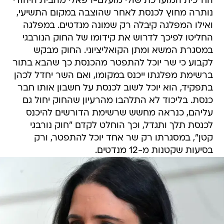
הח"כית המוערכת שולי מועלם-רפאלי מהבית היהודי
נותרה מחוץ לכנסת לאחר שהוצבה במקום התשיעי,
ואילו המפלגה קיבלה רק שמונה מנדטים. במפלגה
החליטו לפיכך לדרוש את קידומו של החוק הנורבגי
במסגרת המשא ומתן הקואליציוני. החוק מבקש
לקבוע כי שר יוכל להתפטר מהכנסת כך שהבא בתור
ברשימת מפלגתו ייכנס במקומו, ואם השר יחדל לכהן
בתפקיד, הוא יוכל לשוב לכנסת על חשבון אותו חבר
כנסת. בליכוד לא התלהבו מהרעיון שהחוק יחול גם
עליהם, כנראה מחשש שרשימת הדורשים להיכנס
לכנסת תלך ותגדל, וכך הוחלט לקדם "חוק נורבגי
קטן", במסגרתו רק שר אחד יוכל להתפטר, ורק
בסיעות שקטנות מ-12 מנדטים.