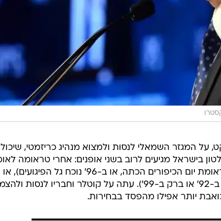
סטרו
על המגזר השמאלי לנסות ולמצוא מנהיג כריזמטי, שיכול
לטון בישראל מגיעים לרוב בשני אופנים: אחרי טראומה לאומ
(עיינו ערך הבחירות ב-77' אחרי שטראומת יום הכיפורים הכתה, או ב-96' נוכח גל הפיגועים), או
בזכות מנהיג כריזמטי (עיינו ערך רבין ב-92' או ברק ב-99'). עתה על קוטלר וחבריו לנסות ול
ואבת יותר אפילו מהפסד בבחירות.