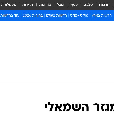
תרבות
סלבס
כסף
אוכל
בריאות
תיירות
טכנולוגיה
חדשות בארץ
פוליטי-מדיני
חדשות בעולם
בחירות 2026
עוד בחדשות
אירועים בארץ
פוליטיקה וממשל
המזרח התיכון
דעות ופרשנויו
חדשות פלילים ומשפט
יחסי חוץ
אירופה
סרי ושלזינגר
חינוך
אמריקה
פרויקטים מיוח
ישראלים בחו"ל
אסיה והפסיפיק
אסור לפספס
בריאות
אפריקה
מדע וסביבה
חברה ורווחה
הנחיות פיקוד 
ארכיון מדורים
זמני כניסת ש
לוח חופשות וח
לוח שנה
חדשות יהדות
זר השמאלי
חדשות המשפ