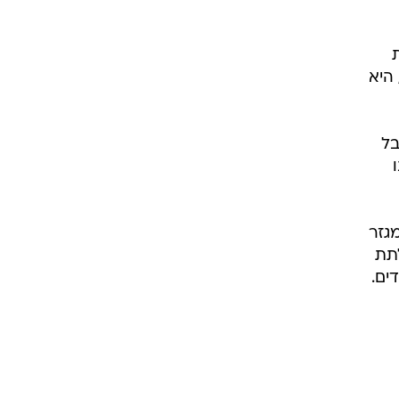
ת
היא
בל
מגזר
לתת
ים.