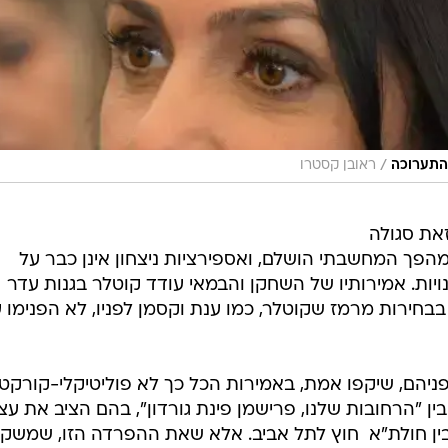
/
 התערוכה
ראובן קסטרו
את סגולה
הפך המחשבתי הושלם, ואספירציות ניצחון אינן כבר על
ויות. אמירותיו של השחקן והבמאי עודד קוטלר בגנות עדר
בחירות מרמז שקוטלר, כמו ענת וקסמן לפניו, לא הפנימו עד
לפניהם, שיקפו אמת, באמירות הכל כך לא פוליטיקלי-קורקטי
ן "הרחובות שלנו, פרישמן פינת גורדון", בהם הציב את עצ
לבין חולת"א  חוץ לתל אביב. אלא שאת ההפרדה הזו, שמשק