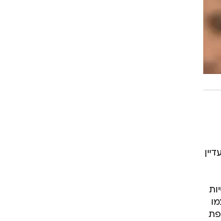
יין
ות
מו
פת