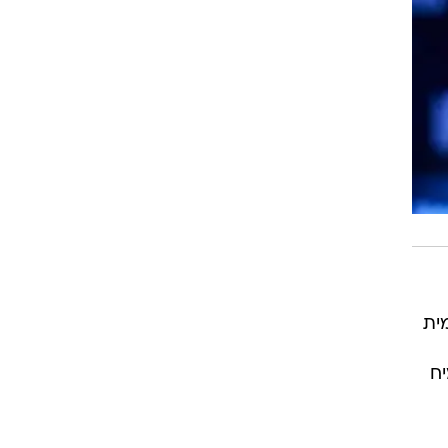
ית
הצמיח