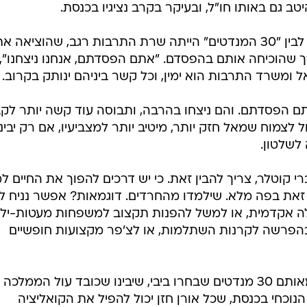
ב גם באותו חו"ל, ובעיקר בקרב נציגיו בכנסת.
כי מי שיצרה את החיץ בין "התרבות" לבין "30 המנדטים" הייתה שרת התרבות רגב, שהוציאה א
ך שהוכיחה אותם בהפסדם. "אתם הפסדתם, אנחנו ניצחנו", 
ומשרד התרבות הוא ימין, וכל קשר ביניהם ינותק בקרוב.
תם הפסדתם. והם ניצחו בהרבה, ותבוסה עוד קשה יותר לק
 לצמוח שמאל חזק יותר, מיטיב יותר למצביעיו, אם רק יבינו
לשלטון.
י קוטלר, צריך להבין זאת. כי יש דרכים להפוך את החיים ל
ד זאת בפה מלא. שילמדו מהחרדים. דוגמאות? אפשר נניח 
לה אקדמית, או למשל להפנות תקצוב למשפחות מעטות-ילד
בהפרשה לקרנות השתלמות, או לצ'פר מקצועות חופשיים
אפשר גם אפשר לדרוש קצת יותר מאותם 30 מנדטים שבחרו ביבי, שיבינו שכובד עול הממלכה
הנוכחי בכנסת, שכל אורן חזן יכול להפיל את הקואליציה