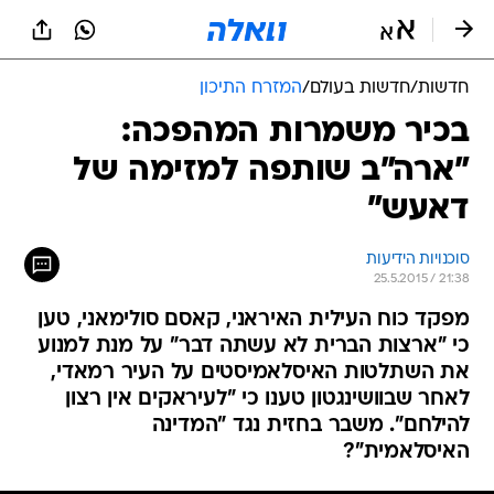
חדשות
/
חדשות בעולם
/
המזרח התיכון
בכיר משמרות המהפכה:
"ארה"ב שותפה למזימה של
דאעש"
סוכנויות הידיעות
25.5.2015 / 21:38
מפקד כוח העילית האיראני, קאסם סולימאני, טען
כי "ארצות הברית לא עשתה דבר" על מנת למנוע
את השתלטות האיסלאמיסטים על העיר רמאדי,
לאחר שבוושינגטון טענו כי "לעיראקים אין רצון
להילחם". משבר בחזית נגד "המדינה
האיסלאמית"?