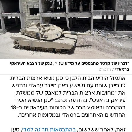
"דבריו של קרטר מתבססים על מידע שגוי". טנק של הצבא העיראקי
/
ברמאדי
רויטרס
אתמול הודיע הבית הלבן כי סגן נשיא ארצות הברית
ג'ו ביידן שוחח עם נשיא עיראק חיידר עבאדי והדגיש
את "מחויבות ארצות הברית למאבק של ממשלת
עיראק בדאעש". בהודעה נכתב: "סגן הנשיא הכיר
בהקרבה ובאומץ הרב של הכוחות העיראקיים ב-18
החודשים האחרונים ברמאדי ובמקומות אחרים".
זאת, לאחר ששלשום,
בהתבטאות חריגה למדי
, טען