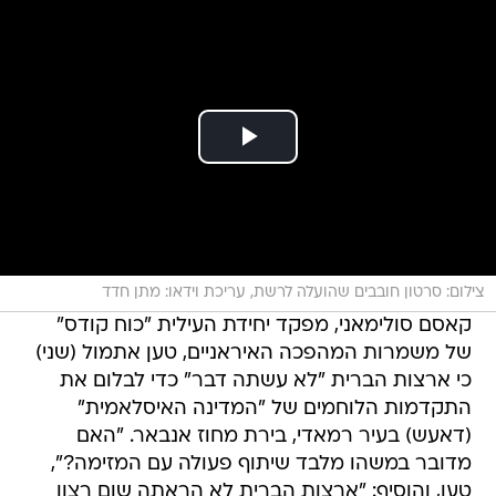
צילום: סרטון חובבים שהועלה לרשת, עריכת וידאו: מתן חדד
קאסם סולימאני, מפקד יחידת העילית "כוח קודס"
של משמרות המהפכה האיראניים, טען אתמול (שני)
כי ארצות הברית "לא עשתה דבר" כדי לבלום את
התקדמות הלוחמים של "המדינה האיסלאמית"
(דאעש) בעיר רמאדי, בירת מחוז אנבאר. "האם
מדובר במשהו מלבד שיתוף פעולה עם המזימה?",
טען, והוסיף: "ארצות הברית לא הראתה שום רצון