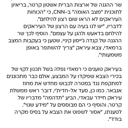
שר ההגנה של ארצות הברית אשטון קרטר, בריאיון
לתוכנית "מצב האומה" ב-CNN, כי "הכוחות
העיראקים לא הראו שום רצון להילחם".
לדבריו, "יש לנו בעיה עם הרצון של העיראקים
להילחם בדאעש ולהגן על עצמם". הוסיף לכך שר
ההגנה של קנדה ג'ייסון קיניי, שטען כי בעקבות המצב
ברמאדי, צבא עיראק "צריך להשתפר באופן
משמעותי".
בעיראק טוענים כי רמאדי נפלה בשל תכנון לקוי של
בכירי הצבא שפיקדו על המבצע, אולם כבר מתכוננים
למתקפת נגד במטרה לכבוש מחדש את מחוז
אנבאר. כמו כן, סעד אל-חדית'י, דובר ראש ממשלת
עיראק חיידר עבאדי, הביע "תדהמה" מדבריו של
קרטר, והוסיף כי הם מבוססים על "מידע שגוי".
לטענתו, "אסור לשפוט את הצבא על בסיס מקרה
בודד".