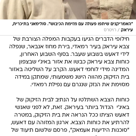
"האמריקנים שיתפו פעולה עם מזימת הכיבוש". סולימאני בתיכרית,
/
עיראק
רויטרס
חילופי הדברים הגיעו בעקבות המפלה הצורבת של
צבא עיראק בעיר רמאדי, בירת מחוז אנבאר, שנפלה
לידי דאעש בשבוע שעבר. בסוף השבוע האחרון,
כוחות צבא עיראק כבשו את אזור באיג'י שבצפון
המדינה מידי לוחמי דאעש. הקרב על השליטה באזור
בית הזיקוק מהווה הישג משמעותי, שמתקן במידה
מסוימת את הנזק שנגרם עם נפילת רמאדי.
כוחות הצבא השתלטו על הנתיב לבית הזיקוק של
באיג'י  הגדול ביותר בעיראק. זאת, לא לפני שאנשי
דאעש הציתו ככל הנראה את בית הזיקוק, במטרה
להרתיע את כוחות הצבא. ארגון המזוהה עם דאעש,
"סוכנות הידיעות אעמאק", פרסם שלשום תיעוד של