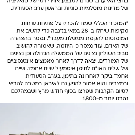
בחצי האי ערב, שגרם למבצע אווירי וימי של קואליציה
של מדינות מוסלמיות סוניות ובראשן ערב הסעודית.
"המזכיר הכללי שמח להכריז על פתיחת שיחות
מקיפות שיחלו ב-28 במאי בז'נבה כדי להשיב את
המומנטום להקמת ממשלת מעבר", נמסר בהצהרה
של האו"ם. עוד נמסר כי היוזמה, שאמורה להושיב
סביב השולחן נציגים של הממשלה הגדולה וכן נציגים
של המורדים, יצאה לדרך לאחר מאמצים אינטנסיביים
של שליח האו"ם לתימן איסמעיל שייח אחמד. שייח
אחמד ביקר לאחרונה בתימן, בערב הסעודית
ובמצרים והוא אמור להגיע גם לאיראן במטרה להביא
לסיום הקרבות שפרצו בסוף חודש מרץ ושבמהלכם
נהרגו יותר מ-1,800.