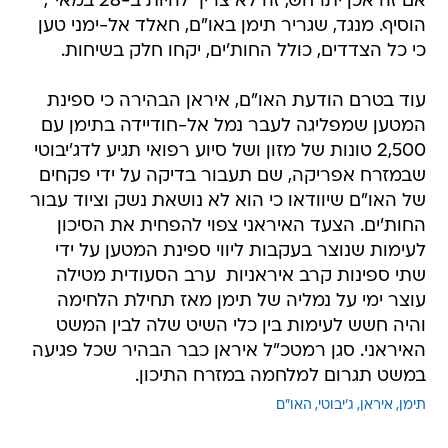
אם זה אכן יתרחש, זה לא צריך להיות ב-28 במאי",
הוסיף. מנגד, שגריר תימן באו"ם, חאלד אל-ימני טען
כי כל הצדדים, כולל החות'ים, יקחו חלק בשיחות.
עוד בטרם הודעת האו"ם, איראן הבהירה כי ספינת
המטען שמפליגה לעבר נמל אל-חודיידה בתימן עם
2,500 טונות של מזון ושל סיוע רפואי תגיע לדג'יבוטי
שבמזרח אפריקה, שם תעבור בדיקה על ידי פקחים
של האו"ם שיוודאו כי הוא לא נושאת נשק וציוד עבור
החות'ים. הצעד האיראני צפוי להפחית את הסיכון
לעימות שנוצר בעקבות ליווי ספינת המטען על ידי
שתי ספינות קרב איראניות  ערב הסעודית מטילה
עוצר ימי על נמליה של תימן מאז תחילת הלחימה
והיה חשש לעימות בין כלי השיט שלה לבין המשט
האיראני. סגן רמטכ"ל איראן כבר הבהיר שכל פגיעה
במשט תגרום למלחמה במזרח התיכון.
תימן
איראן
ג'יבוטי
האו"ם