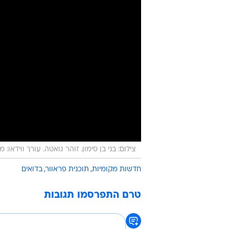
צילום: בני בן סימון. זוהר גואטה. עורך ווידאו: 
חדשות מקומיות
תוכנית פראוור
בדואים
טרם התפרסמו תגובות