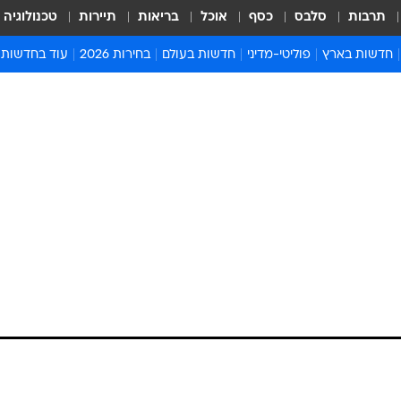
תרבות
סלבס
כסף
אוכל
בריאות
תיירות
טכנולוגיה
חדשות בארץ
פוליטי-מדיני
חדשות בעולם
בחירות 2026
עוד בחדשות
אירועים בארץ
פוליטיקה וממשל
המזרח התיכון
דעות ופרשנויו
חדשות פלילים ומשפט
יחסי חוץ
אירופה
סרי ושלזינגר
חינוך
אמריקה
פרויקטים מיוח
ישראלים בחו"ל
אסיה והפסיפיק
אסור לפספס
בריאות
אפריקה
מדע וסביבה
חברה ורווחה
הנחיות פיקוד 
ארכיון מדורים
זמני כניסת ש
לוח חופשות וח
לוח שנה
חדשות יהדות
חדשות המשפ