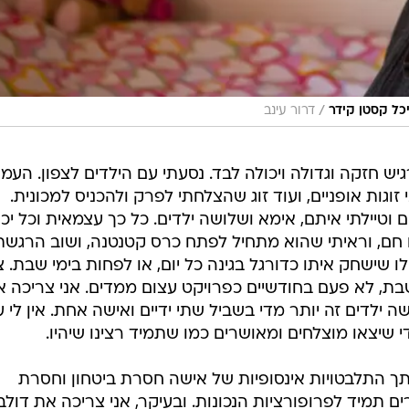
/
יכל קסטן קידר
דרור עינב
יש חזקה וגדולה ויכולה לבד. נסעתי עם הילדים לצפון. העמ
זוגות אופניים, ועוד זוג שהצלחתי לפרק ולהכניס למכונית.
 וטיילתי איתם, אימא ושלושה ילדים. כל כך עצמאית וכל יכו
לו חם, וראיתי שהוא מתחיל לפתח כרס קטנטנה, ושוב הרגשת
ו שישחק איתו כדורגל בגינה כל יום, או לפחות בימי שבת. צ
בת, לא פעם בחודשיים כפרויקט עצום ממדים. אני צריכה 
שה ילדים זה יותר מדי בשביל שתי ידיים ואישה אחת. אין לי 
 שיצאו מוצלחים ומאושרים כמו שתמיד רצינו שיהיו.
תך התלבטויות אינסופיות של אישה חסרת ביטחון וחסרת
ם תמיד לפרופורציות הנכונות. ובעיקר, אני צריכה את דולב