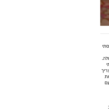
סתי
לה.
י
ריך
את
עם