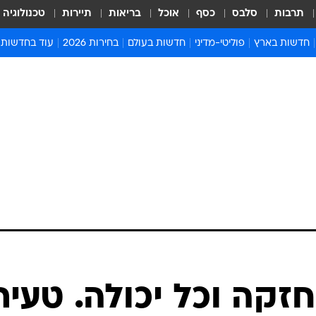
תרבות
סלבס
כסף
אוכל
בריאות
תיירות
טכנולוגיה
חדשות בארץ
פוליטי-מדיני
חדשות בעולם
בחירות 2026
עוד בחדשות
אירועים בארץ
פוליטיקה וממשל
המזרח התיכון
דעות ופרשנויו
חדשות פלילים ומשפט
יחסי חוץ
אירופה
סרי ושלזינגר
חינוך
אמריקה
פרויקטים מיוח
ישראלים בחו"ל
אסיה והפסיפיק
אסור לפספס
בריאות
אפריקה
מדע וסביבה
חברה ורווחה
הנחיות פיקוד 
ארכיון מדורים
זמני כניסת ש
לוח חופשות וח
לוח שנה
חדשות יהדות
זקה וכל יכולה. טעית
חדשות המשפ