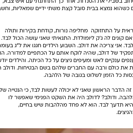
חוב בשבילי את הסנדות. אחר כך התחתנתי עם איש צבא,
ם כשהוא נמצא בבית סובל קצת משתי ידיים שמאליות, וחשב
ראית על התחזוקה  מחליפה נורות, קודחת בקירות ותולה
 קונים לה ג'ק ליומולדת. התגאיתי שאני עושה הכול לבד.
לבד. אני צריכה את דולב. השבוע הילדים חגגו את ל"ג בעומר
תפקיד של דולב, שהיה לוקח אותם על הכתפיים למדורה. הו
ים ענקיים לאש ומעיפים גיצים על כל הכיתה. והילדים יודע
 את כולם ורבה עם החברים שלהם בשם הבטיחות. ודולב ה
סות כל הזמן לשלוט בגובה של הלהבה.
ה הדבר הראשון שאני לא יכולה לעשות לבד, כי הנטייה שלי
להבה. ודולב? לדולב היה את השקט הפנימי שאפשר לו
א תדעך לבד. הוא לא פחד מהלהבות שיש בחיים,
גיצים.