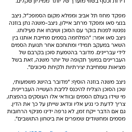
דירות וכסף בשווי מוערך של יותר ממיליון שקלים.
מפקד מחוז תל אביב וממלא מקום הסמפכ"ל, ניצב
בנצי סאו ומפקד מרחב איילון, ניצב-משנה נתן בוזנה
נפגשו לפנות בוקר עם הסוכן ושיבחו את פעילותו.
ניצב סאו אמר: "המלחמה בסמים מחייבת אותנו בין
השאר במעקב תמידי ומתוחכם אחר תנועת הסמים
לידי עבריינים. מדובר בהטמעת סוכן בקרבם של
העבריינים במשך תקופה של יותר משנה, זאת בשל
מציאות שמחייבת יצירתיות ולקיחת סיכונים".
ניצב משנה בוזנה הוסיף: "מדובר בהישג משמעותי,
שכן הסוכן הצליח להיכנס לליבת העשייה העבריינית.
מי שידו בעולם הסמים ובוודאי אלו העוסקים בהפצתו,
צריך לדעת כי נגיע אליו ונדאג שייתן על כך את הדין.
גם אם הדבר ייקח זמן, לא נרפה ידינו מניקוי הרחובות
מסמים ומחשודים שמפרים את ביטחון התושבים".