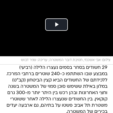
צילום: אבי אשכנזי, חטיבת דובר המשטרה; עריכה: שניר דבוש
29 חשודים בסחר בסמים נעצרו הלילה (רביעי)
במבצע שבו השתתפו כ-240 שוטרים ברחבי המרכז.
ללכידתם של החשודים הביא קצין הביטחון (קב"ט)
במלון באילת ששימש סוכן סמוי של המשטרה בשנה
וחצי האחרונות ובהן רכש בין היתר יותר מ-300 גרם
קוקאין. בין החשודים שנעצרו הלילה לאחר ששוטרי
משטרת תל אביב פשטו על בתיהם, גם ארבעה יעדים
בכירים של המשטרה.