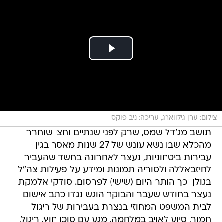
צילום: ערן גילווארג, עריכה: ניב פוקס
תושב מג'דל שמס, שרק לפני שנתיים וחצי שוחרר
מהכלא שבו נשא עונש של 27 שנות מאסר בגין
עבירות ביטחוניות, נעצר לאחרונה בחשד שהעביר
לחיזבאללה ולסוריה תמונות ומידע על פעילות צה"ל
בגולן  כך הותר היום (שישי) לפרסום. סודקי אלמקת
נעצר בחודש שעבר והבוקר הוגש נגדו כתב אישום
לבית המשפט המחוזי בנצרת בעבירות של ריגול
חמור, סיוע לאויב במלחמה, מגע עם סוכן חוץ, ריגול,