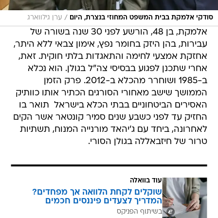
/
סודקי אלמקת בבית המשפט המחוזי בנצרת, היום
ערן גילווארג
אלמקת, בן 48, הורשע לפני 30 שנה בשורה של
עבירות, בהן היזק בחומר נפץ, אימון צבאי ללא היתר,
אחזקת אמצעי לחימה והתאגדות בלתי חוקית. זאת,
אחרי שתכנן לפגוע בבסיסי צה"ל בגולן. הוא נכלא
ב-1985 ושוחרר מהכלא ב-2012. פרק הזמן
הממושך שישב מאחורי הסורגים הכתיר אותו כוותיק
האסירים הביטחוניים בבתי הכלא בישראל  תואר בו
החזיק עד לפני כשבע שנים סמיר קונטאר אשר הקים
לאחרונה, ביחד עם ג'יהאד מורנייה המנוח, תשתיות
טרור של חיזבאללה בגולן הסורי.
עוד בוואלה
שוקלים לקחת הלוואה אך מפחדים?
המדריך לצעדים פיננסים חכמים
בשיתוף הפניקס