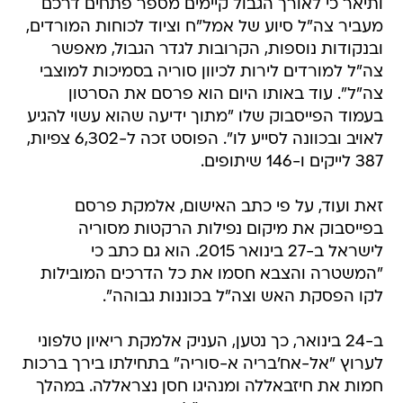
ותיאר כי לאורך הגבול קיימים מספר פתחים דרכם
מעביר צה"ל סיוע של אמל"ח וציוד לכוחות המורדים,
ובנקודות נוספות, הקרובות לגדר הגבול, מאפשר
צה"ל למורדים לירות לכיוון סוריה בסמיכות למוצבי
צה"ל". עוד באותו היום הוא פרסם את הסרטון
בעמוד הפייסבוק שלו "מתוך ידיעה שהוא עשוי להגיע
לאויב ובכוונה לסייע לו". הפוסט זכה ל-6,302 צפיות,
387 לייקים ו-146 שיתופים.
זאת ועוד, על פי כתב האישום, אלמקת פרסם
בפייסבוק את מיקום נפילות הרקטות מסוריה
לישראל ב-27 בינואר 2015. הוא גם כתב כי
"המשטרה והצבא חסמו את כל הדרכים המובילות
לקו הפסקת האש וצה"ל בכוננות גבוהה".
ב-24 בינואר, כך נטען, העניק אלמקת ריאיון טלפוני
לערוץ "אל-אח'בריה א-סוריה" בתחילתו בירך ברכות
חמות את חיזבאללה ומנהיגו חסן נצראללה. במהלך