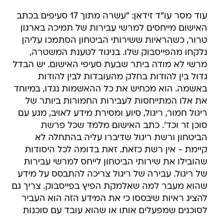
עוד מסר עו"ד זידאן: "עשרה מתוך 17 סעיפים בכתב
האישום מייחסים למרשי עבירות של תמיכה בארגון
טרור, כשהראיות ששירותי הביטחון הסתמכו עליהן
נלקחו מהפייסבוק שלו. בניגוד לטענת המשטרה,
מרשי לא מודה ביתר שבעת סעיפי האישום. יש הבדל
גדול בין להודות בחלק מהעובדות לבין להודות
באשמה. הוא מכחיש את כל ההאשמות נגדו, במיוחד
את אלו המתייחסות לעבירות החמורות ביותר של
ריגול חמור, ריגול, סיוע ומסירת מידע לאויב, מגע עם
סוכן זר וכד'. כתב האישום מלמד שכל פרשת
הביטחון ורשת ריגול שדיברו עליה בהתחלה לא
קיימת - אין רשת כזאת. זאת בדומה לכל היסודות
שהובילו את שירותי הביטחון לייחס למרשי עבירות
של ריגול. עבירה של ריגול צריכה להתבסס על מידע
שהוא מעבר למה שאלמקת הפיץ בפייסבוק. צריך גם
להציג ראיות שיבססו כי את המידע הזה הוא העביר
לסוכנים שמפעלים אותו או שהוא עובד עם סוכנות