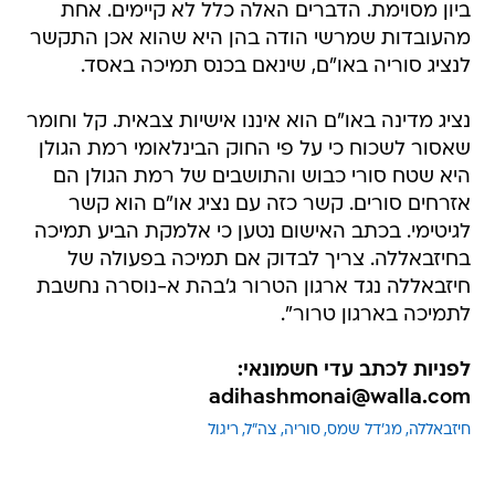
ביון מסוימת. הדברים האלה כלל לא קיימים. אחת
מהעובדות שמרשי הודה בהן היא שהוא אכן התקשר
לנציג סוריה באו"ם, שינאם בכנס תמיכה באסד.
נציג מדינה באו"ם הוא איננו אישיות צבאית. קל וחומר
שאסור לשכוח כי על פי החוק הבינלאומי רמת הגולן
היא שטח סורי כבוש והתושבים של רמת הגולן הם
אזרחים סורים. קשר כזה עם נציג או"ם הוא קשר
לגיטימי. בכתב האישום נטען כי אלמקת הביע תמיכה
בחיזבאללה. צריך לבדוק אם תמיכה בפעולה של
חיזבאללה נגד ארגון הטרור ג'בהת א-נוסרה נחשבת
לתמיכה בארגון טרור".
לפניות לכתב עדי חשמונאי:
adihashmonai@walla.com
חיזבאללה
מג'דל שמס
סוריה
צה"ל
ריגול