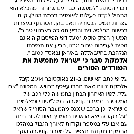
בשנתיים האחרונות, הכוללים, על פי כתב האישום,
דברי הסתה. "למעשה, כבר עם שחרורו מהכלא הוא
התחיל לקדם פעילות לאומנית ברמת הגולן, קיים
עצרות תמיכה בסוריה ונאם בהן, השתתף בעצרות
ברשות הפלסטינית והביע תמיכה בארגוני טרור",
המשיך רפ"ק פוקס. "מעל דפי הפייסבוק הוא גם
הסית לעבירות טרור נגדנו, הביע את תמיכתו
הנלהבת בחיזבאללה, באיראן ובאסד כמובן".
אלמקת סבר כי ישראל מחמשת את
המורדים הסורים
על פי כתב האישום, ב-21 באוקטובר 2014 קיבל
אלמקת דיווח מאת חברו עאטף דרוויש, המכונה "אבו
עלי", לפיו האחרון הבחין בחמישה כלי רכב של
המשטרה במעבר קוניטרה, במזל"טים שמצלמים
מישראל וכן ברכב שנכנס מהמעבר הסורי לישראל.
"על רקע זה יצא הנאשם בהמשך היום לסיור ביחד
עם אבו עלי במספר נקודות לאורך הגבול במהלכו
התמקם בנקודת תצפית על מעבר קוניטרה ועקב