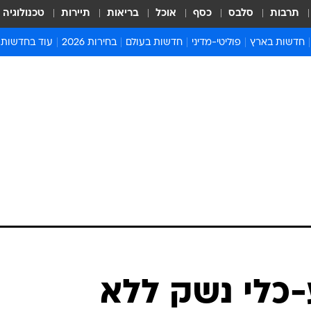
תרבות
סלבס
כסף
אוכל
בריאות
תיירות
טכנולוגיה
חדשות בארץ
פוליטי-מדיני
חדשות בעולם
בחירות 2026
עוד בחדשות
אירועים בארץ
פוליטיקה וממשל
המזרח התיכון
דעות ופרשנויו
חדשות פלילים ומשפט
יחסי חוץ
אירופה
סרי ושלזינגר
חינוך
אמריקה
פרויקטים מיוח
ישראלים בחו"ל
אסיה והפסיפיק
אסור לפספס
בריאות
אפריקה
מדע וסביבה
חברה ורווחה
הנחיות פיקוד 
ארכיון מדורים
זמני כניסת ש
לוח חופשות וח
לוח שנה
חדשות יהדות
-כלי נשק ללא
חדשות המשפ