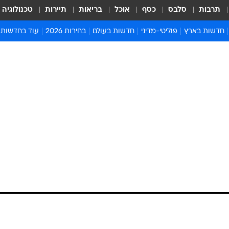
תרבות
סלבס
כסף
אוכל
בריאות
תיירות
טכנולוגיה
חדשות בארץ
פוליטי-מדיני
חדשות בעולם
בחירות 2026
עוד בחדשות
אירועים בארץ
פוליטיקה וממשל
המזרח התיכון
דעות ופרשנויו
חדשות פלילים ומשפט
יחסי חוץ
אירופה
סרי ושלזינגר
חינוך
אמריקה
פרויקטים מיוח
ישראלים בחו"ל
אסיה והפסיפיק
אסור לפספס
בריאות
אפריקה
מדע וסביבה
חברה ורווחה
הנחיות פיקוד 
ארכיון מדורים
זמני כניסת ש
לוח חופשות וח
לוח שנה
חדשות יהדות
חדשות המשפ