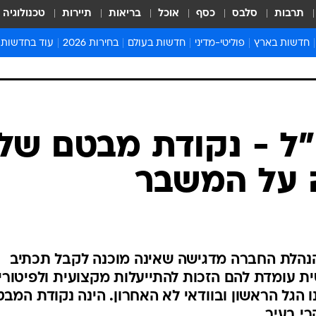
תרבות
סלבס
כסף
אוכל
בריאות
תיירות
טכנולוגיה
חדשות בארץ
פוליטי-מדיני
חדשות בעולם
בחירות 2026
עוד בחדשות
אירועים בארץ
פוליטיקה וממשל
המזרח התיכון
דעות ופרשנויו
חדשות פלילים ומשפט
יחסי חוץ
אירופה
סרי ושלזינגר
חינוך
אמריקה
פרויקטים מיוח
ישראלים בחו"ל
אסיה והפסיפיק
אסור לפספס
"ל - נקודת מבטם של
בריאות
אפריקה
מדע וסביבה
ה על המשבר
חברה ורווחה
הנחיות פיקוד 
ארכיון מדורים
זמני כניסת ש
לוח חופשות וח
 הנהלת החברה מדגישה שאינה מוכנה לקבל תכתיב
לוח שנה
 עומדת להם הזכות להתייעלות מקצועית ולפיטורי
חדשות יהדות
נו הגל הראשון ובוודאי לא האחרון. הינה נקודת המבט
חדשות המשפ
רי בעיר