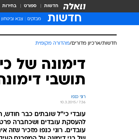
חדשות
ספורט
בחירות
חדשות
מבזקים
צבא וביטחון
חדשות
/
ארכיון מדורים
/
מהדורה מקומית
דימונה של כי
תושבי דימונ
רוני כנפו
10.3.2015 / 7:36
עובדי כי"ל שובתים כבר חודש,
להעסקת עובדים ושכחברה פרטית
עובדים. רוני כנפו מזכיר שזה אי
של בני דימונה על המפרנס העיק