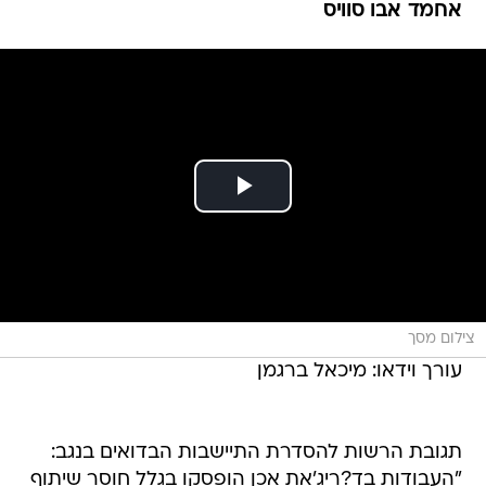
אחמד אבו סוויס
צילום מסך
עורך וידאו: מיכאל ברגמן
תגובת הרשות להסדרת התיישבות הבדואים בנגב:
"העבודות בד?ריג'את אכן הופסקו בגלל חוסר שיתוף