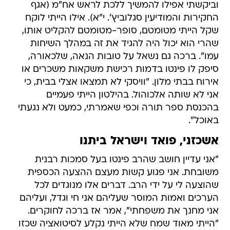
וביקשתי אפילו להמשיך ללכת לראש אח"מ (אגף
החקירות והמודיעין סגלוביץ'. י"א). אילו הייתי לוקח
שקל הייתי מטומטם, סופר-מטומטם להקליט אותו,
שהרי הוא יכול היה להגיד את זה במהלך השיחות
עמו". ברכה גם נשאל על טובות הנאה, שלכאורה,
סיפק לו פינטו בדמות רכישת משקאות משכרים או
אירוח בבתי מלון. "וויסקי לא תמצאו אצלי בבית, כי
אני לא שותה אלכוהול. בהילטון הייתי פעמיים
בהכנסת ספר תורה וכפי שאמרתי, כמעט ולא נגעתי
באוכל".
אשכזני, פואד וישראל ביתנו
"אני עדיין חושב שהרב פינטו בעל סמכות רבנית
משובחת. אני פגוע קשות מעצם ההצעה הכספית
שהוצעה לי על ידי הרב. דברים אלו מנוגדים לכל
הערכים ואמות המוסר שעליהם אני חי וגדל, ועליהם
אני מחנך את משפחתי", אמר אז ברכה לחוקרים.
"הייתי מאוד שמח שלא הייתי נקלע לסיטואציה שכזו