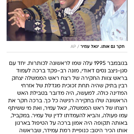
/
חקר גם אותו. יגאל עמיר
AP
בנובמבר 1995 עלה שמו לראשונה לכותרות. יחד עם
סגן-ניצב נסים דאודי, מונה רב-פקד ברכה לעמוד
בראש צוות החקירה של רצח ראש הממשלה יצחק
רבין בתיק שהיה תחת זכוכית מגדלת של אזרחי
המדינה כולה. למעשה, היה מדובר בטבילת האש
הראשונה שלו בחקירה רגישה כל כך. ברכה חקר את
רוצחו של ראש הממשלה, יגאל עמיר, ואת מי ששיתף
עמו פעולה, והביא להעמדתו לדין של עמיר. במקביל,
באותה תקופה היה אמון ברכה על הטיפול בארגון
אותו הכיר היטב: כנופיית רמת עמידר, שבראשה