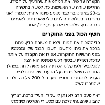
הקערה על פיה. את המחמאות שהרעיף על חסידו,
החליפו שורה של האשמות. כך, למשל, בחקירה
ב-23 באוקטובר כבר נשמע פינטו אחרת לגמרי: "אני
נודר נדר בשלושת הילדים שלי שאני נתתי לאפרים
ברכה כסף שלוש או ארבע פעמים", אמר.
חשף הכול בפני החוקרים
כדי להוכיח את חפותו ולפנים משורת הדין, פתח
ברכה את ביתו, מחשבו, חשבון הבנק שלו ומסמכיו
בפני הרשויות החוקרות. אפילו את הקבלה על אותה
ערכת תפילין שבסוף רכש מפינטו הוא הציג
לסגלוביץ' ולפרקליט המדינה דאז משה לדור. במהלך
החקירה נשאל ברכה על הטענה של פינטו לפיה
העביר לו כספים נוספים מעבר ל-200 אלף הדולרים
שהוזכרו לעיל.
"אף פעם הרב לא נתן לי שקל", העיד ברכה, "צריך
להבין, שהצעתי ללכת עם מכשירי הקלטה מיוזמתי