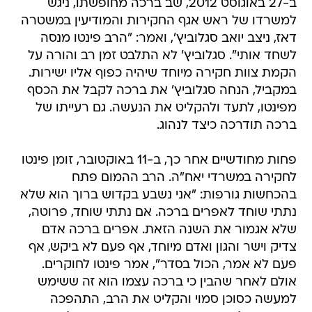
ב-27 באוגוסט 2012, שב ברכה מחופשתו, ניגש
למשרדו של ראש אגף החקירות והמודיעין במשטרה
דאז, ניצב יואב סגלוביץ', ואמר: "הרב פינטו מנסה
לשחד אותי". סגלוביץ' לא התלבט זמן רב והורה על
הקמת צוות חקירה מיוחד שיהיה כפוף אליו ישירות.
במקביל, הנחה סגלוביץ' את ברכה לקבל את הכסף
מפינטו, לתעד ולהקליט את הנעשה. גם רעייתו של
ברכה תודרכה כיצד לנהוג.
פחות מחודשיים אחר כך, ב-11 באוקטובר, זומן פינטו
לחקירה במשרדי יאח"ה. הרב ההמום פתח
בהכחשות גורפות: "אני נשבע בקדוש ברוך הוא שלא
נתתי שוחד לאפרים ברכה. אם נתתי שוחד, פרוטה,
שלא אגמור את השנה הזאת. אפרים ברכה אדם
צדיק וישר והגון ואדם מיוחד, אף פעם לא ביקש, אף
פעם לא אמר, הכול בסדר", אמר פינטו לחוקרים.
אולם לאחר שהבין כי ברכה עצמו הוא זה ששימש
למעשה כסוכן סמוי והקליט את הרב, התהפכה