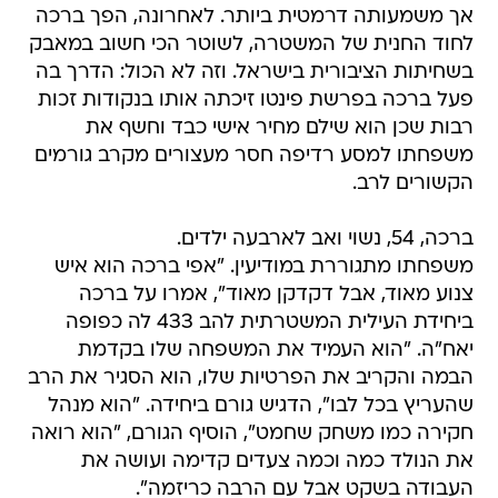
אך משמעותה דרמטית ביותר. לאחרונה, הפך ברכה
לחוד החנית של המשטרה, לשוטר הכי חשוב במאבק
בשחיתות הציבורית בישראל. וזה לא הכול: הדרך בה
פעל ברכה בפרשת פינטו זיכתה אותו בנקודות זכות
רבות שכן הוא שילם מחיר אישי כבד וחשף את
משפחתו למסע רדיפה חסר מעצורים מקרב גורמים
הקשורים לרב.
ברכה, 54, נשוי ואב לארבעה ילדים.
משפחתו מתגוררת במודיעין. "אפי ברכה הוא איש
צנוע מאוד, אבל דקדקן מאוד", אמרו על ברכה
ביחידת העילית המשטרתית להב 433 לה כפופה
יאח"ה. "הוא העמיד את המשפחה שלו בקדמת
הבמה והקריב את הפרטיות שלו, הוא הסגיר את הרב
שהעריץ בכל לבו", הדגיש גורם ביחידה. "הוא מנהל
חקירה כמו משחק שחמט", הוסיף הגורם, "הוא רואה
את הנולד כמה וכמה צעדים קדימה ועושה את
העבודה בשקט אבל עם הרבה כריזמה".