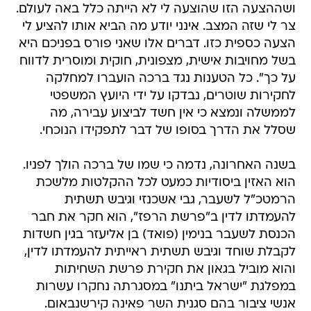
ושההצעה הזו שהוצעה לי לא הייתה כלל באה לעולם.
צר לי שזה המצב. אינני יודע מה הביא אותו להציע לי
הצעה כספית כזו. דברים אלו שאני פורס בפניכם היא
בשל מחויבות אישית, מצפונית, חוקית ומוסרית לדווח
על כך". כל הטענות נגד ברכה הועברו למחלקה
לחקירות שוטרים, נבדקו על ידי היועץ המשפטי
לממשלה ונמצא כי אין חשד לביצוע עבירה, מה
שסלל את הדרך בסופו של דבר לתפקידו הנוכחי.
בשנה האחרונה, נדמה כי שמו של ברכה הולך לפניו.
הוא האזין ביסודיות כמעט לכל ההקלטות מלשכת
הרמטכ"ל לשעבר, גבי אשכנזי וגיבש תשתית
להעמדתו לדין ב"פרשת הרפז", הוא חקר את חבר
הכנסת לשעבר בנימין (פואד) בן אליעזר בגין חשדות
לקבלת שוחד וגיבש תשתית ראייתית להעמדתו לדין,
והוא מוביל בגאון את חקירת פרשת השחיתות
במפלגת "ישראל ביתנו" במסגרתה נחקרו עשרות
אנשי ציבור בהם סגנית השר פאינה קירשנבאום.