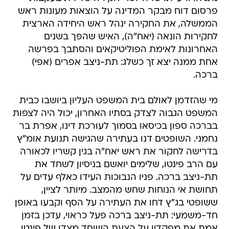
פרסום דוח מבקר המדינה על הוצאות מעונות ראש
הממשלה, את החקירה ינהל ראש היחידה הארצית
לחקירות הונאה (יאח"ה), האיש שהפך בשנים
האחרונות לאימת הפוליטיקאים והסתבך בפרשה
אחת ממנה יצא זך כשלג: תת-ניצב אפרים (אפי)
ברכה.
מי שהזדמן לאולם בית המשפט העליון ביושבו כבית
המשפט הגבוה לצדק בסתיו האחרון, יכול היה לצפות
בברכה ספון בכיסאו בסמוך לעורכת דינו, אפרת בר
נחמני. השופטים דנו בעתירה שהגישה תנועת אומ"ץ
בדרישה לחקור את ראש יאח"ה בגין קשריו לכאורה
עם הרב פינטו, שלימים יואשם בניסיון לשחד את
תת-ניצב ברכה. פניו הנבוכות העידו כאלף עדים על
תחושת אי הנוחות שחש מהמצב. מיותר לציין,
ששופטי בג"ץ דחו את העתירה על הסף וקבעו באופן
חד-משמעי: תת-ניצב ברכה פעל כראוי, עדכן בזמן
אמת את מפקדיו על הצעת השוחד מצדו של פינטו