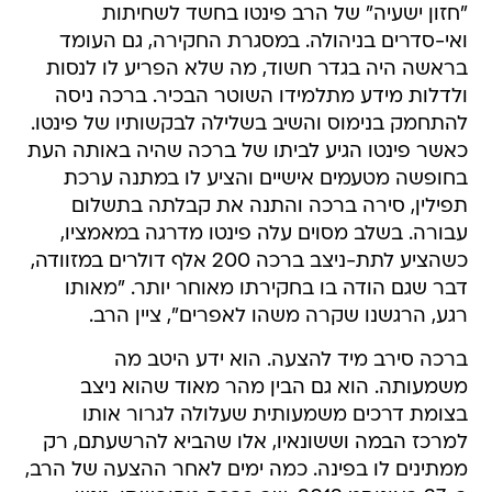
"חזון ישעיה" של הרב פינטו בחשד לשחיתות
ואי-סדרים בניהולה. במסגרת החקירה, גם העומד
בראשה היה בגדר חשוד, מה שלא הפריע לו לנסות
ולדלות מידע מתלמידו השוטר הבכיר. ברכה ניסה
להתחמק בנימוס והשיב בשלילה לבקשותיו של פינטו.
כאשר פינטו הגיע לביתו של ברכה שהיה באותה העת
בחופשה מטעמים אישיים והציע לו במתנה ערכת
תפילין, סירה ברכה והתנה את קבלתה בתשלום
עבורה. בשלב מסוים עלה פינטו מדרגה במאמציו,
כשהציע לתת-ניצב ברכה 200 אלף דולרים במזוודה,
דבר שגם הודה בו בחקירתו מאוחר יותר. "מאותו
רגע, הרגשנו שקרה משהו לאפרים", ציין הרב.
ברכה סירב מיד להצעה. הוא ידע היטב מה
משמעותה. הוא גם הבין מהר מאוד שהוא ניצב
בצומת דרכים משמעותית שעלולה לגרור אותו
למרכז הבמה וששונאיו, אלו שהביא להרשעתם, רק
ממתינים לו בפינה. כמה ימים לאחר ההצעה של הרב,