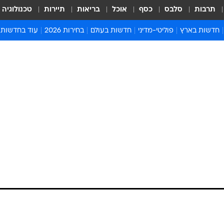
תרבות
סלבס
כסף
אוכל
בריאות
תיירות
טכנולוגיה
חדשות בארץ
פוליטי-מדיני
חדשות בעולם
בחירות 2026
עוד בחדשות
אירועים בארץ
פוליטיקה וממשל
המזרח התיכון
דעות ופרשנויו
חדשות פלילים ומשפט
יחסי חוץ
אירופה
סרי ושלזינגר
חינוך
אמריקה
פרויקטים מיוח
ישראלים בחו"ל
אסיה והפסיפיק
אסור לפספס
בריאות
אפריקה
מדע וסביבה
חברה ורווחה
הנחיות פיקוד 
ארכיון מדורים
זמני כניסת ש
לוח חופשות וח
לוח שנה
חדשות יהדות
חדשות המשפ