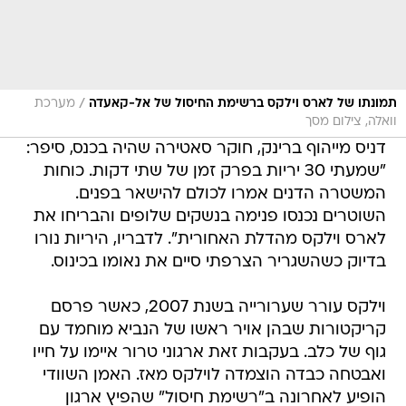
/
תמונתו של לארס וילקס ברשימת החיסול של אל-קאעדה
מערכת
וואלה, צילום מסך
דניס מייהוף ברינק, חוקר סאטירה שהיה בכנס, סיפר:
"שמעתי 30 יריות בפרק זמן של שתי דקות. כוחות
המשטרה הדנים אמרו לכולם להישאר בפנים.
השוטרים נכנסו פנימה בנשקים שלופים והבריחו את
לארס וילקס מהדלת האחורית". לדבריו, היריות נורו
בדיוק כשהשגריר הצרפתי סיים את נאומו בכינוס.
וילקס עורר שערורייה בשנת 2007, כאשר פרסם
קריקטורות שבהן אויר ראשו של הנביא מוחמד עם
גוף של כלב. בעקבות זאת ארגוני טרור איימו על חייו
ואבטחה כבדה הוצמדה לוילקס מאז. האמן השוודי
הופיע לאחרונה ב"רשימת חיסול" שהפיץ ארגון