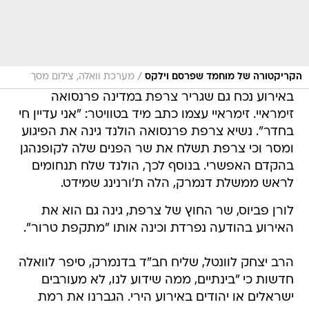
/
הקריקטורה של מוחמד שפרסם וילקס
מערכת וואלה, צילום מסך
באירוע נכח גם שגריר צרפת במדינה פרנסואה
זימראיי. זימראיי עצמו כתב מיד בטוויטר: "אני עדיין חי
בחדר". נשיא צרפת פרנסואה הולנד גינה את הפיגוע
ומסר וכי צרפת תשלח את שר הפנים שלה לקופנהגן
בהקדם האפשרי. בנוסף לכך, הולנד שלח תנחומים
לראש ממשלת דנמרק, הלה ת'ורנינג שמידט.
לורן פביוס, שר החוץ של צרפת, גינה גם הוא את
האירוע בהודעה נפרדת וכינה אותו "מתקפת טרור".
הרב יצחק לוונטל, שליח חב"ד בדנמרק, סיפר לוואלה
חדשות כי "בינתיים, ממה שידוע לנו, לא מעורבים
ישראלים או יהודים באירוע הירי. הגברנו את רמת