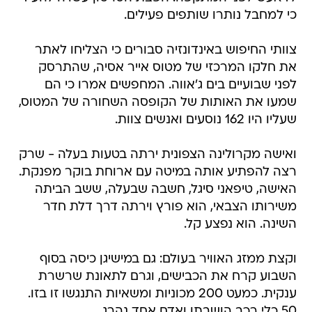
כי למחבל נותרו שותפים פעילים.
צוותי החיפוש באינדונזיה סבורים כי הצליחו לאתר
את חלקו המרכזי של מטוס אייר אסיה, שהתרסק
לפני שבועיים בים ג'אווה. המחפשים אמרו כי הם
שמעו את האותות של הקופסה השחורה של המטוס,
שעליו היו 162 נוסעים ואנשים צוות.
ואישה מקרולינה הצפונית ירתה בטעות בעלה - שרק
רצה להפתיע אותה במיטה עם ארוחת בוקר מפנקת.
האישה, טיפאני סיגל, חשבה שבעלה, ששב הביתה
משירותו הצבאי, הוא פורץ וירתה דרך דלת חדר
השינה. הוא נפצע קל.
וקצת ממזג האוויר בעולם: גם במישיגן כיסה בסוף
השבוע קרח את הכבישים, וגרם לתאונת שרשרת
ענקית. כמעט 200 מכוניות ומשאיות התנגשו זו בזו.
50 כלי רכב הושבתו ואדם אחד נהרג.