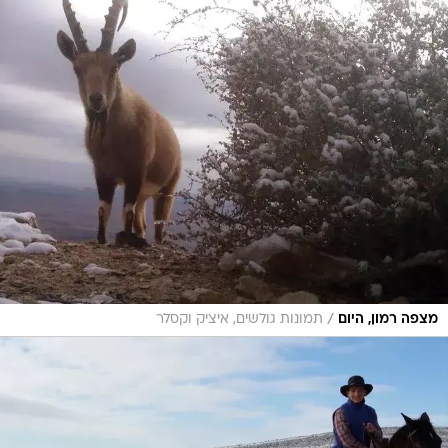
/
מצפה רמון, היום
תמונות גולשים, איציק וקסלר