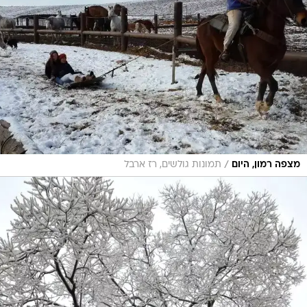
/
מצפה רמון, היום
תמונות גולשים, רז ארבל