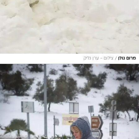
/
מרום גולן
צילום - ערן גליק